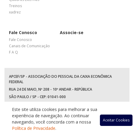
Treinos
xadrez
Fale Conosco
Associe-se
Fale Conosco
Canais de Comunicação
F A Q
APCEF/SP - ASSOCIAÇÃO DO PESSOAL DA CAIXA ECONÔMICA
FEDERAL
RUA 24 DE MAIO, Nº 208 - 10º ANDAR - REPÚBLICA
SÃO PAULO / SP - CEP: 01041-000
TEL: +55 (11) 3017-8300
Este site utiliza cookies para melhorar a sua
WhatsApp:
(11) 94597-5758
experiência de navegação. Ao continuar
Acessar
Acessar
Acessa
Ace
Aceitar Cookies
navegando, você concorda com a nossa
Política de Privacidade
.