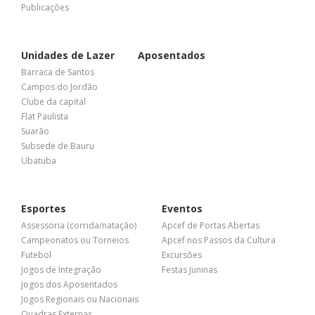
Publicações
Unidades de Lazer
Aposentados
Barraca de Santos
Campos do Jordão
Clube da capital
Flat Paulista
Suarão
Subsede de Bauru
Ubatuba
Esportes
Eventos
Assessoria (corrida/natação)
Apcef de Portas Abertas
Campeonatos ou Torneios
Apcef nos Passos da Cultura
Futebol
Excursões
Jogos de Integração
Festas Juninas
Jogos dos Aposentados
Jogos Regionais ou Nacionais
Quadras Externas