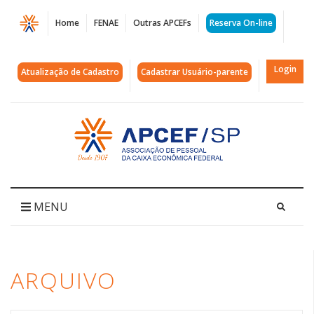
Página
Home
FENAE
Outras APCEFs
Reserva On-line
Arquivos
vídeo
Login
Atualização de Cadastro
Cadastrar Usuário-parente
game
|
Acessar
página
APCEF/SP
inicial
MENU
ARQUIVO