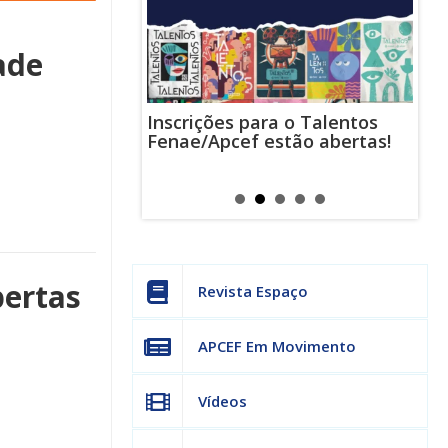
ade
Inscrições para o Talentos
stas usam
Cha
Fenae/Apcef estão abertas!
-mail para
ind
s mensagens
man
os judiciais
can
bertas
Revista Espaço
APCEF Em Movimento
Vídeos