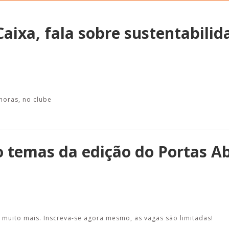
aixa, fala sobre sustentabilid
Alerta: golpi
Aproveite a parceria da Apcef
WhatsApp e e
com o Sesi e invista em saúde
enviar falsa
e momentos de lazer!
sobre process
 horas, no clube
o temas da edição do Portas A
e muito mais. Inscreva-se agora mesmo, as vagas são limitadas!