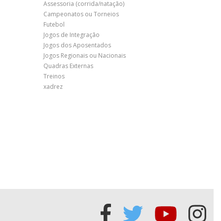
Assessoria (corrida/natação)
Campeonatos ou Torneios
Futebol
Jogos de Integração
Jogos dos Aposentados
Jogos Regionais ou Nacionais
Quadras Externas
Treinos
xadrez
Acessar
Acessar
Acessa
Ace