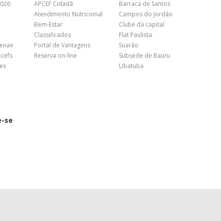
2026
APCEF Cidadã
Barraca de Santos
Atendimento Nutricional
Campos do Jordão
Bem-Estar
Clube da capital
Classificados
Flat Paulista
Fenae
Portal de Vantagens
Suarão
pcefs
Reserva on-line
Subsede de Bauru
es
Ubatuba
e-se