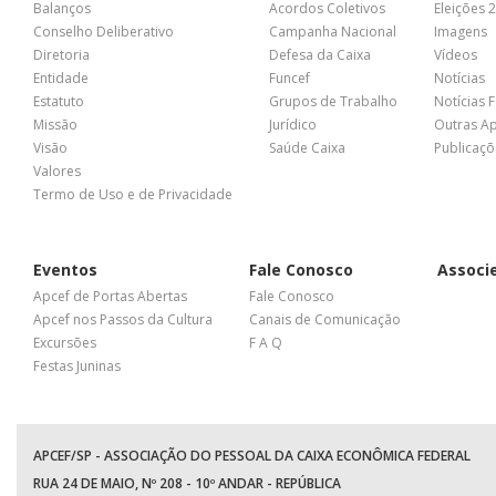
Balanços
Acordos Coletivos
Eleições 
Conselho Deliberativo
Campanha Nacional
Imagens
Diretoria
Defesa da Caixa
Vídeos
Entidade
Funcef
Notícias
Estatuto
Grupos de Trabalho
Notícias 
Missão
Jurídico
Outras A
Visão
Saúde Caixa
Publicaçõ
Valores
Termo de Uso e de Privacidade
Eventos
Fale Conosco
Associ
Apcef de Portas Abertas
Fale Conosco
Apcef nos Passos da Cultura
Canais de Comunicação
Excursões
F A Q
Festas Juninas
APCEF/SP - ASSOCIAÇÃO DO PESSOAL DA CAIXA ECONÔMICA FEDERAL
RUA 24 DE MAIO, Nº 208 - 10º ANDAR - REPÚBLICA