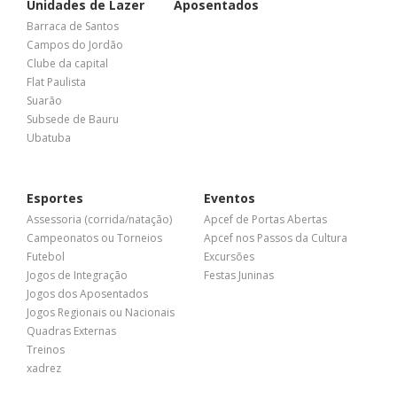
Unidades de Lazer
Aposentados
Barraca de Santos
Campos do Jordão
Clube da capital
Flat Paulista
Suarão
Subsede de Bauru
Ubatuba
Esportes
Eventos
Assessoria (corrida/natação)
Apcef de Portas Abertas
Campeonatos ou Torneios
Apcef nos Passos da Cultura
Futebol
Excursões
Jogos de Integração
Festas Juninas
Jogos dos Aposentados
Jogos Regionais ou Nacionais
Quadras Externas
Treinos
xadrez