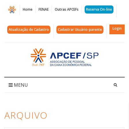
Página
Home
FENAE
Outras APCEFs
Reserva On-line
Arquivos
Serpro
Login
Atualização de Cadastro
Cadastrar Usuário-parente
|
APCEF/SP
Acessar
página
inicial
MENU
ARQUIVO