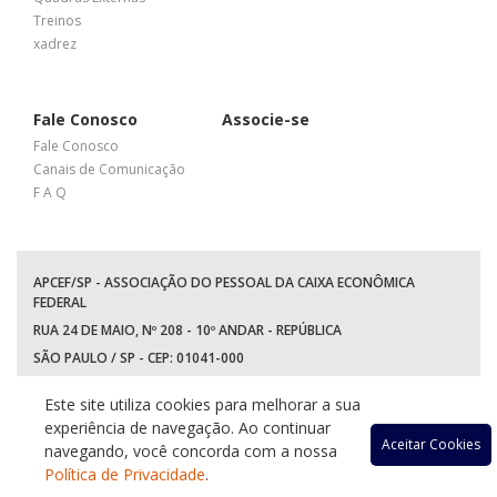
Treinos
xadrez
Fale Conosco
Associe-se
Fale Conosco
Canais de Comunicação
F A Q
APCEF/SP - ASSOCIAÇÃO DO PESSOAL DA CAIXA ECONÔMICA
FEDERAL
RUA 24 DE MAIO, Nº 208 - 10º ANDAR - REPÚBLICA
SÃO PAULO / SP - CEP: 01041-000
TEL: +55 (11) 3017-8300
Este site utiliza cookies para melhorar a sua
WhatsApp:
(11) 94597-5758
experiência de navegação. Ao continuar
Acessar
Acessar
Acessa
Ace
Aceitar Cookies
navegando, você concorda com a nossa
Política de Privacidade
.