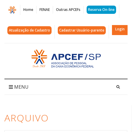
Página
Home
FENAE
Outras APCEFs
Reserva On-line
Arquivos
povos
Login
Atualização de Cadastro
Cadastrar Usuário-parente
originários
|
Acessar
página
APCEF/SP
inicial
MENU
ARQUIVO