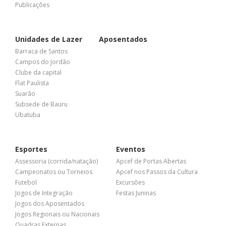
Publicações
Unidades de Lazer
Aposentados
Barraca de Santos
Campos do Jordão
Clube da capital
Flat Paulista
Suarão
Subsede de Bauru
Ubatuba
Esportes
Eventos
Assessoria (corrida/natação)
Apcef de Portas Abertas
Campeonatos ou Torneios
Apcef nos Passos da Cultura
Futebol
Excursões
Jogos de Integração
Festas Juninas
Jogos dos Aposentados
Jogos Regionais ou Nacionais
Quadras Externas