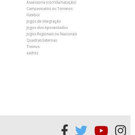
Assessoria (corrida/natação)
Campeonatos ou Torneios
Futebol
Jogos de Integração
Jogos dos Aposentados
Jogos Regionais ou Nacionais
Quadras Externas
Treinos
xadrez
Acessar
Acessar
Acessa
Ace