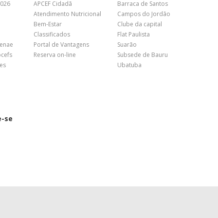
2026
APCEF Cidadã
Barraca de Santos
Atendimento Nutricional
Campos do Jordão
Bem-Estar
Clube da capital
Classificados
Flat Paulista
Fenae
Portal de Vantagens
Suarão
pcefs
Reserva on-line
Subsede de Bauru
es
Ubatuba
e-se