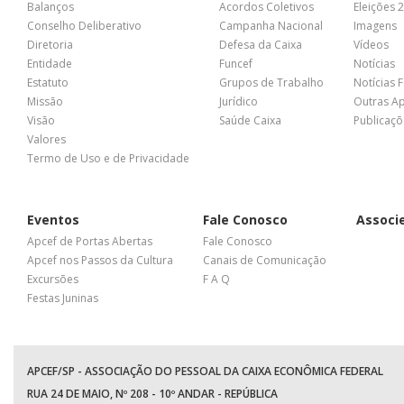
Balanços
Acordos Coletivos
Eleições 
Conselho Deliberativo
Campanha Nacional
Imagens
Diretoria
Defesa da Caixa
Vídeos
Entidade
Funcef
Notícias
Estatuto
Grupos de Trabalho
Notícias 
Missão
Jurídico
Outras A
Visão
Saúde Caixa
Publicaçõ
Valores
Termo de Uso e de Privacidade
Eventos
Fale Conosco
Associ
Apcef de Portas Abertas
Fale Conosco
Apcef nos Passos da Cultura
Canais de Comunicação
Excursões
F A Q
Festas Juninas
APCEF/SP - ASSOCIAÇÃO DO PESSOAL DA CAIXA ECONÔMICA FEDERAL
RUA 24 DE MAIO, Nº 208 - 10º ANDAR - REPÚBLICA