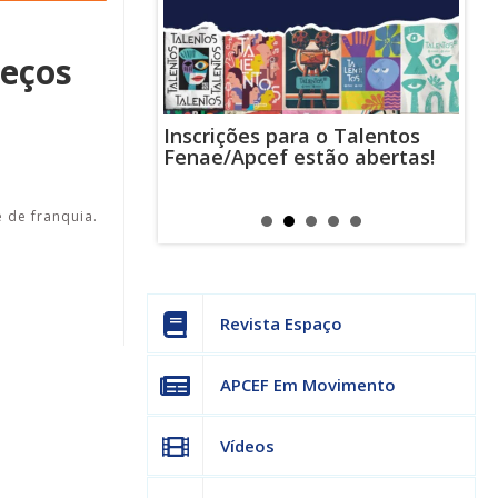
reços
Inscrições para o Talentos
stas usam
Cha
Fenae/Apcef estão abertas!
-mail para
ind
s mensagens
man
os judiciais
can
 de franquia.
Revista Espaço
APCEF Em Movimento
Vídeos