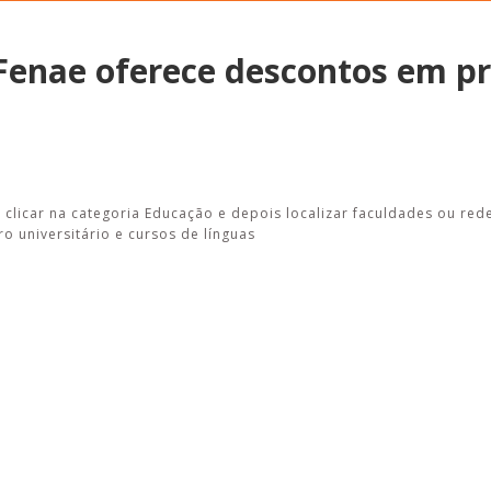
Fenae oferece descontos em p
Alerta: golpi
Aproveite a parceria da Apcef
WhatsApp e e
com o Sesi e invista em saúde
enviar falsa
e momentos de lazer!
sobre process
 clicar na categoria Educação e depois localizar faculdades ou rede
 universitário e cursos de línguas