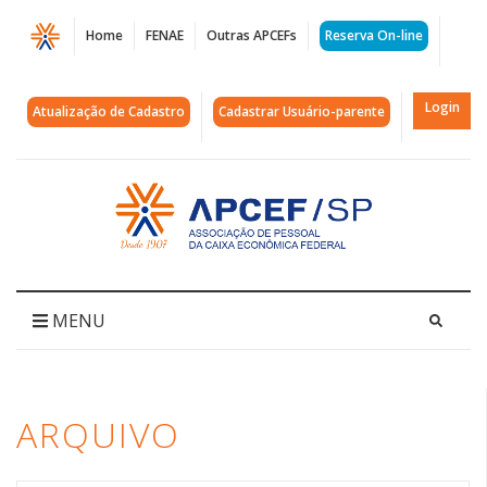
Página
Home
FENAE
Outras APCEFs
Reserva On-line
Arquivos
pílulas
Login
Atualização de Cadastro
Cadastrar Usuário-parente
do
conhecimento
Acessar
página
|
inicial
APCEF/SP
MENU
ARQUIVO