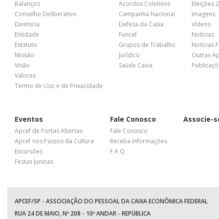
Balanços
Acordos Coletivos
Eleições 
Conselho Deliberativo
Campanha Nacional
Imagens
Diretoria
Defesa da Caixa
Vídeos
Entidade
Funcef
Notícias
Estatuto
Grupos de Trabalho
Notícias 
Missão
Jurídico
Outras A
Visão
Saúde Caixa
Publicaçõ
Valores
Termo de Uso e de Privacidade
Eventos
Fale Conosco
Associe-s
Apcef de Portas Abertas
Fale Conosco
Apcef nos Passos da Cultura
Receba informações
Excursões
F A Q
Festas Juninas
APCEF/SP - ASSOCIAÇÃO DO PESSOAL DA CAIXA ECONÔMICA FEDERAL
RUA 24 DE MAIO, Nº 208 - 10º ANDAR - REPÚBLICA