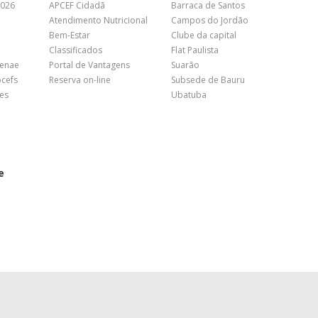
2026
APCEF Cidadã
Barraca de Santos
Atendimento Nutricional
Campos do Jordão
Bem-Estar
Clube da capital
Classificados
Flat Paulista
Fenae
Portal de Vantagens
Suarão
pcefs
Reserva on-line
Subsede de Bauru
es
Ubatuba
e