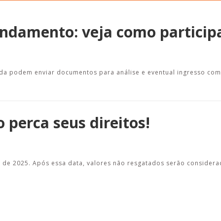
ndamento: veja como particip
Esporte em movimento:
Alerta: golpi
confira os treinos esportivos
WhatsApp e e
a podem enviar documentos para análise e eventual ingresso com 
oferecidos pela Apcef/SP
enviar falsa
sobre process
 perca seus direitos!
o de 2025. Após essa data, valores não resgatados serão consider