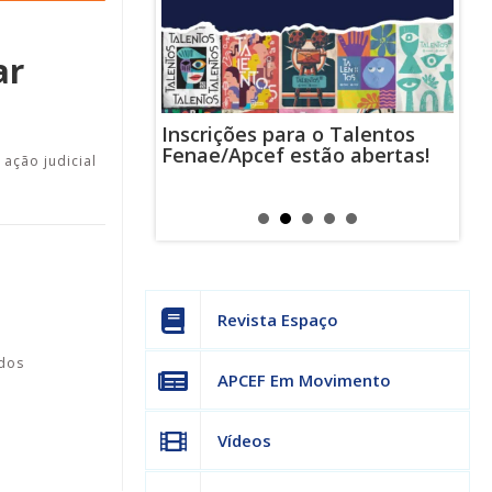
ar
Inscrições para o Talentos
stas usam
Cha
Fenae/Apcef estão abertas!
-mail para
ind
ação judicial
s mensagens
man
os judiciais
can
Revista Espaço
ados
APCEF Em Movimento
Vídeos