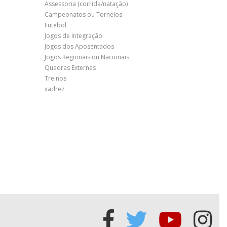
Assessoria (corrida/natação)
Campeonatos ou Torneios
Futebol
Jogos de Integração
Jogos dos Aposentados
Jogos Regionais ou Nacionais
Quadras Externas
Treinos
xadrez
Acessar
Acessar
Acessa
Ace