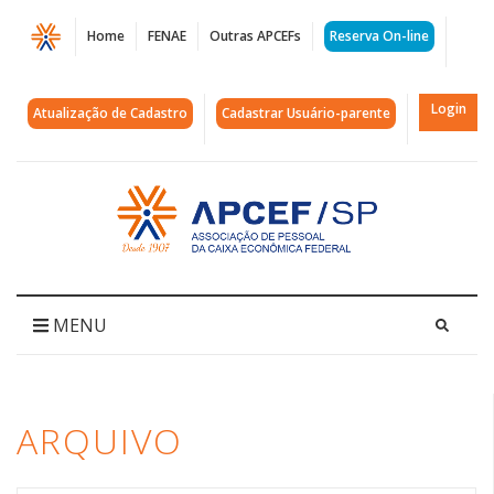
Página
Home
FENAE
Outras APCEFs
Reserva On-line
Arquivos
OAB
Login
Atualização de Cadastro
Cadastrar Usuário-parente
|
APCEF/SP
Acessar
página
inicial
MENU
ARQUIVO