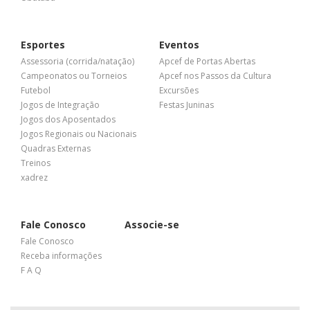
Esportes
Eventos
Assessoria (corrida/natação)
Apcef de Portas Abertas
Campeonatos ou Torneios
Apcef nos Passos da Cultura
Futebol
Excursões
Jogos de Integração
Festas Juninas
Jogos dos Aposentados
Jogos Regionais ou Nacionais
Quadras Externas
Treinos
xadrez
Fale Conosco
Associe-se
Fale Conosco
Receba informações
F A Q