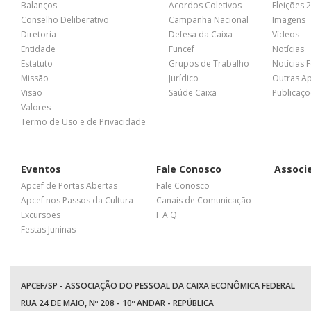
Balanços
Acordos Coletivos
Eleições 
Conselho Deliberativo
Campanha Nacional
Imagens
Diretoria
Defesa da Caixa
Vídeos
Entidade
Funcef
Notícias
Estatuto
Grupos de Trabalho
Notícias 
Missão
Jurídico
Outras A
Visão
Saúde Caixa
Publicaçõ
Valores
Termo de Uso e de Privacidade
Eventos
Fale Conosco
Associ
Apcef de Portas Abertas
Fale Conosco
Apcef nos Passos da Cultura
Canais de Comunicação
Excursões
F A Q
Festas Juninas
APCEF/SP - ASSOCIAÇÃO DO PESSOAL DA CAIXA ECONÔMICA FEDERAL
RUA 24 DE MAIO, Nº 208 - 10º ANDAR - REPÚBLICA