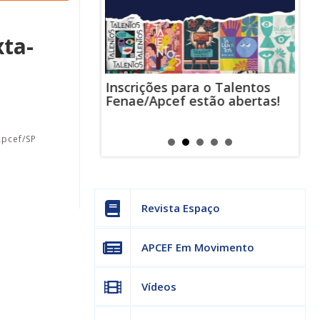
xta-
Inscrições para o Talentos
stas usam
Cha
Fenae/Apcef estão abertas!
-mail para
ind
s mensagens
man
os judiciais
can
Apcef/SP
Revista Espaço
APCEF Em Movimento
Vídeos