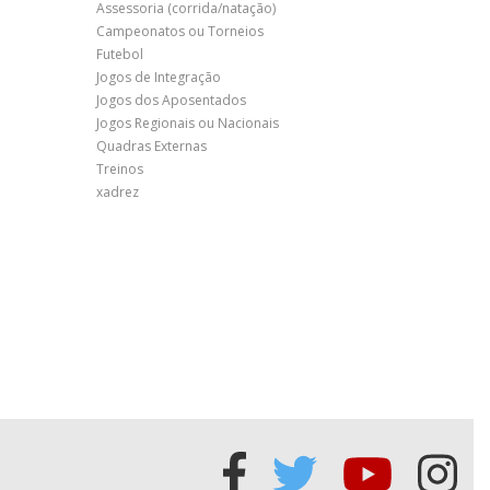
Assessoria (corrida/natação)
Campeonatos ou Torneios
Futebol
Jogos de Integração
Jogos dos Aposentados
Jogos Regionais ou Nacionais
Quadras Externas
Treinos
xadrez
Acessar
Acessar
Acessa
Ace