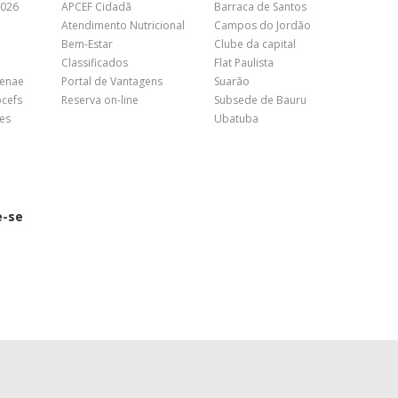
2026
APCEF Cidadã
Barraca de Santos
Atendimento Nutricional
Campos do Jordão
Bem-Estar
Clube da capital
Classificados
Flat Paulista
Fenae
Portal de Vantagens
Suarão
pcefs
Reserva on-line
Subsede de Bauru
es
Ubatuba
e-se