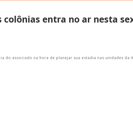
 colônias entra no ar nesta se
Alerta: golpi
Aproveite a parceria da Apcef
WhatsApp e e
com o Sesi e invista em saúde
enviar falsa
e momentos de lazer!
sobre process
ência do associado na hora de planejar sua estadia nas unidades da 