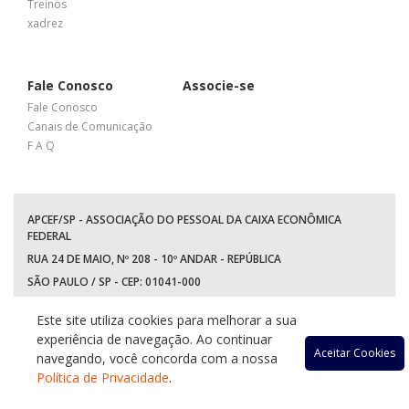
Treinos
xadrez
Fale Conosco
Associe-se
Fale Conosco
Canais de Comunicação
F A Q
APCEF/SP - ASSOCIAÇÃO DO PESSOAL DA CAIXA ECONÔMICA
FEDERAL
RUA 24 DE MAIO, Nº 208 - 10º ANDAR - REPÚBLICA
SÃO PAULO / SP - CEP: 01041-000
TEL: +55 (11) 3017-8300
Este site utiliza cookies para melhorar a sua
WhatsApp:
(11) 94597-5758
experiência de navegação. Ao continuar
Acessar
Acessar
Acessa
Ace
Aceitar Cookies
navegando, você concorda com a nossa
Política de Privacidade
.