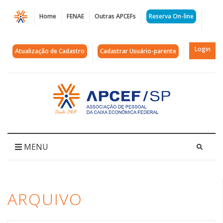
Página
Home
FENAE
Outras APCEFs
Reserva On-line
Arquivos
Moradia
Login
Atualização de Cadastro
Cadastrar Usuário-parente
e
Cidadania
Acessar
página
|
inicial
APCEF/SP
MENU
ARQUIVO