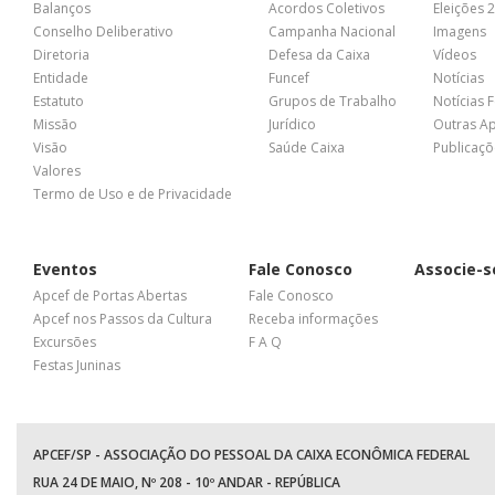
Balanços
Acordos Coletivos
Eleições 
Conselho Deliberativo
Campanha Nacional
Imagens
Diretoria
Defesa da Caixa
Vídeos
Entidade
Funcef
Notícias
Estatuto
Grupos de Trabalho
Notícias 
Missão
Jurídico
Outras A
Visão
Saúde Caixa
Publicaçõ
Valores
Termo de Uso e de Privacidade
Eventos
Fale Conosco
Associe-s
Apcef de Portas Abertas
Fale Conosco
Apcef nos Passos da Cultura
Receba informações
Excursões
F A Q
Festas Juninas
APCEF/SP - ASSOCIAÇÃO DO PESSOAL DA CAIXA ECONÔMICA FEDERAL
RUA 24 DE MAIO, Nº 208 - 10º ANDAR - REPÚBLICA