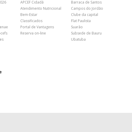
2026
APCEF Cidadã
Barraca de Santos
Atendimento Nutricional
Campos do Jordão
Bem-Estar
Clube da capital
Classificados
Flat Paulista
Fenae
Portal de Vantagens
Suarão
pcefs
Reserva on-line
Subsede de Bauru
es
Ubatuba
e