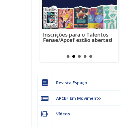
Inscrições para o Talentos
stas usam
Cha
Fenae/Apcef estão abertas!
-mail para
ind
s mensagens
man
os judiciais
can
Revista Espaço
APCEF Em Movimento
Vídeos