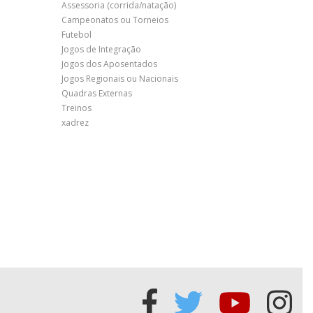
Assessoria (corrida/natação)
Campeonatos ou Torneios
Futebol
Jogos de Integração
Jogos dos Aposentados
Jogos Regionais ou Nacionais
Quadras Externas
Treinos
xadrez
Acessar
Acessar
Acessa
Ace