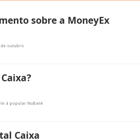
amento sobre a MoneyEx
Esporte em movimento:
Alerta: golpi
confira os treinos esportivos
WhatsApp e e
5 de outubro
oferecidos pela Apcef/SP
enviar falsa
sobre process
 Caixa?
nte à popular NuBank
tal Caixa