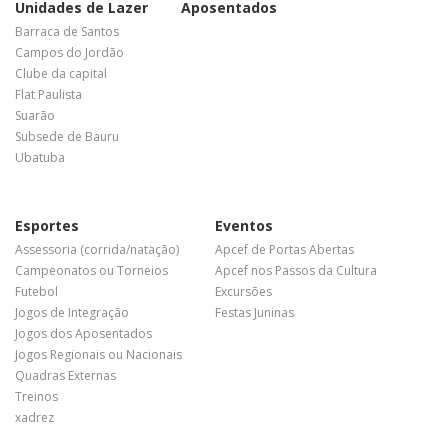
Unidades de Lazer
Aposentados
Barraca de Santos
Campos do Jordão
Clube da capital
Flat Paulista
Suarão
Subsede de Bauru
Ubatuba
Esportes
Eventos
Assessoria (corrida/natação)
Apcef de Portas Abertas
Campeonatos ou Torneios
Apcef nos Passos da Cultura
Futebol
Excursões
Jogos de Integração
Festas Juninas
Jogos dos Aposentados
Jogos Regionais ou Nacionais
Quadras Externas
Treinos
xadrez