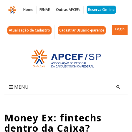
Página
Home
FENAE
Outras APCEFs
Reserva On-line
Money
Ex:
Login
Atualização de Cadastro
Cadastrar Usuário-parente
fintechs
dentro
Acessar
página
da
inicial
Caixa?
|
MENU
APCEF/SP
Money Ex: fintechs
dentro da Caixa?