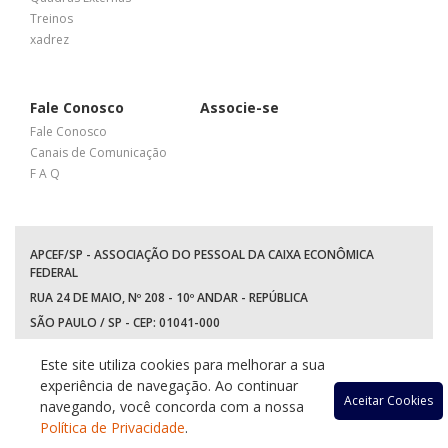
Treinos
xadrez
Fale Conosco
Associe-se
Fale Conosco
Canais de Comunicação
F A Q
APCEF/SP - ASSOCIAÇÃO DO PESSOAL DA CAIXA ECONÔMICA
FEDERAL
RUA 24 DE MAIO, Nº 208 - 10º ANDAR - REPÚBLICA
SÃO PAULO / SP - CEP: 01041-000
TEL: +55 (11) 3017-8300
Este site utiliza cookies para melhorar a sua
WhatsApp:
(11) 94597-5758
experiência de navegação. Ao continuar
Acessar
Acessar
Acessa
Ace
Aceitar Cookies
navegando, você concorda com a nossa
Política de Privacidade
.