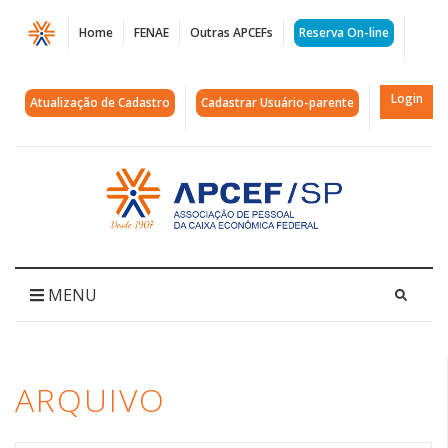
Página
Home
FENAE
Outras APCEFs
Reserva On-line
Arquivos
mês
Login
Atualização de Cadastro
Cadastrar Usuário-parente
da
mães
Acessar
página
|
inicial
APCEF/SP
MENU
ARQUIVO