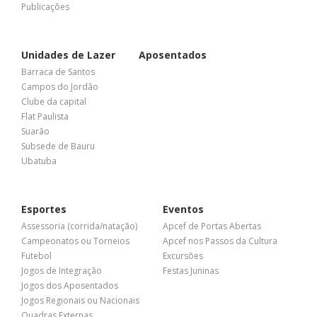
Publicações
Unidades de Lazer
Aposentados
Barraca de Santos
Campos do Jordão
Clube da capital
Flat Paulista
Suarão
Subsede de Bauru
Ubatuba
Esportes
Eventos
Assessoria (corrida/natação)
Apcef de Portas Abertas
Campeonatos ou Torneios
Apcef nos Passos da Cultura
Futebol
Excursões
Jogos de Integração
Festas Juninas
Jogos dos Aposentados
Jogos Regionais ou Nacionais
Quadras Externas