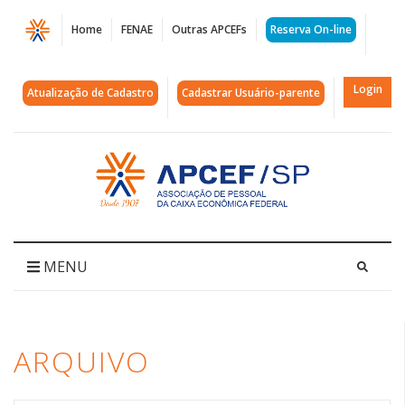
Página
Home
FENAE
Outras APCEFs
Reserva On-line
Arquivos
juros
Login
Atualização de Cadastro
Cadastrar Usuário-parente
|
APCEF/SP
Acessar
página
inicial
MENU
ARQUIVO