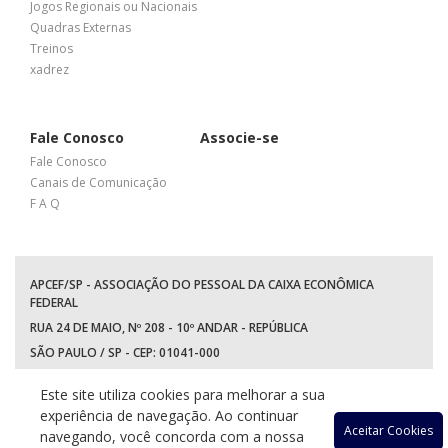
Jogos Regionais ou Nacionais
Quadras Externas
Treinos
xadrez
Fale Conosco
Associe-se
Fale Conosco
Canais de Comunicação
F A Q
APCEF/SP - ASSOCIAÇÃO DO PESSOAL DA CAIXA ECONÔMICA
FEDERAL
RUA 24 DE MAIO, Nº 208 - 10º ANDAR - REPÚBLICA
SÃO PAULO / SP - CEP: 01041-000
TEL: +55 (11) 3017-8300
Este site utiliza cookies para melhorar a sua
WhatsApp:
(11) 94597-5758
experiência de navegação. Ao continuar
Acessar
Acessar
Acessa
Ace
Aceitar Cookies
navegando, você concorda com a nossa