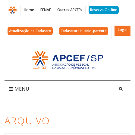
Página
Home
FENAE
Outras APCEFs
Reserva On-line
Arquivos
Instituto
Login
Atualização de Cadastro
Cadastrar Usuário-parente
Lavoro
|
Acessar
página
APCEF/SP
inicial
MENU
ARQUIVO