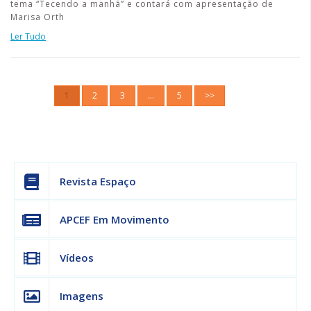
tema “Tecendo a manhã” e contará com apresentação de
Marisa Orth
Ler Tudo
1
2
3
…
5
>>
Revista Espaço
APCEF Em Movimento
Vídeos
Imagens