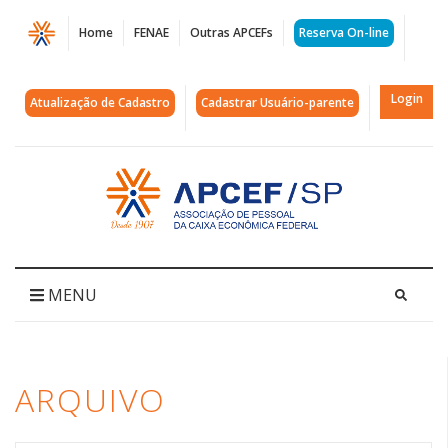
Página
Home
FENAE
Outras APCEFs
Reserva On-line
Arquivos
ikigai
Login
Atualização de Cadastro
Cadastrar Usuário-parente
|
APCEF/SP
Acessar
página
inicial
MENU
ARQUIVO