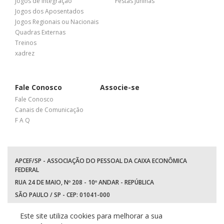
Jogos de Integração
Festas Juninas
Jogos dos Aposentados
Jogos Regionais ou Nacionais
Quadras Externas
Treinos
xadrez
Fale Conosco
Associe-se
Fale Conosco
Canais de Comunicação
F A Q
APCEF/SP - ASSOCIAÇÃO DO PESSOAL DA CAIXA ECONÔMICA
FEDERAL
RUA 24 DE MAIO, Nº 208 - 10º ANDAR - REPÚBLICA
SÃO PAULO / SP - CEP: 01041-000
TEL: +55 (11) 3017-8300
Este site utiliza cookies para melhorar a sua
WhatsApp:
(11) 94597-5758