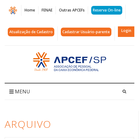
Página
Home
FENAE
Outras APCEFs
Reserva On-line
Arquivos
GO
Login
Atualização de Cadastro
Cadastrar Usuário-parente
|
APCEF/SP
Acessar
página
inicial
MENU
ARQUIVO