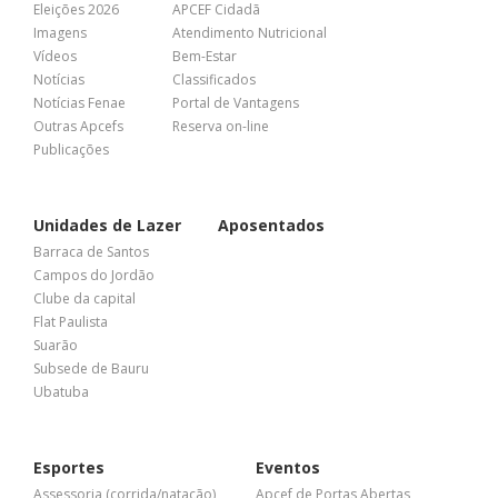
Eleições 2026
APCEF Cidadã
Imagens
Atendimento Nutricional
Vídeos
Bem-Estar
Notícias
Classificados
Notícias Fenae
Portal de Vantagens
Outras Apcefs
Reserva on-line
Publicações
Unidades de Lazer
Aposentados
Barraca de Santos
Campos do Jordão
Clube da capital
Flat Paulista
Suarão
Subsede de Bauru
Ubatuba
Esportes
Eventos
Assessoria (corrida/natação)
Apcef de Portas Abertas