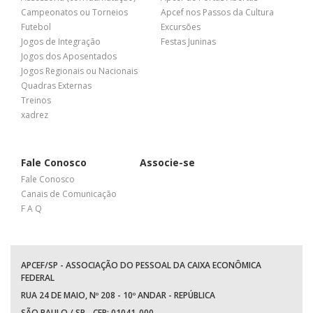
Campeonatos ou Torneios
Apcef nos Passos da Cultura
Futebol
Excursões
Jogos de Integração
Festas Juninas
Jogos dos Aposentados
Jogos Regionais ou Nacionais
Quadras Externas
Treinos
xadrez
Fale Conosco
Associe-se
Fale Conosco
Canais de Comunicação
F A Q
APCEF/SP - ASSOCIAÇÃO DO PESSOAL DA CAIXA ECONÔMICA
FEDERAL
RUA 24 DE MAIO, Nº 208 - 10º ANDAR - REPÚBLICA
SÃO PAULO / SP - CEP: 01041-000