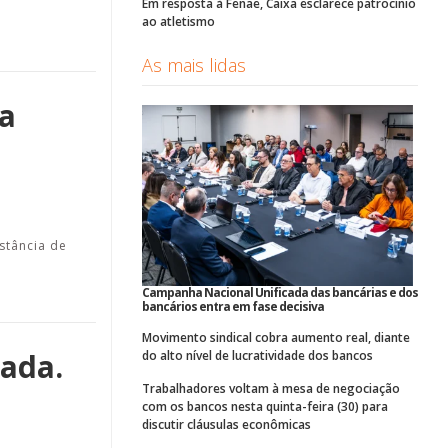
Em resposta à Fenae, Caixa esclarece patrocínio
ao atletismo
As mais lidas
da
stância de
Campanha Nacional Unificada das bancárias e dos
bancários entra em fase decisiva
Movimento sindical cobra aumento real, diante
ada.
do alto nível de lucratividade dos bancos
Trabalhadores voltam à mesa de negociação
com os bancos nesta quinta-feira (30) para
discutir cláusulas econômicas