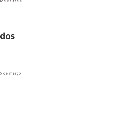
dos deltas e
 dos
 6 de março