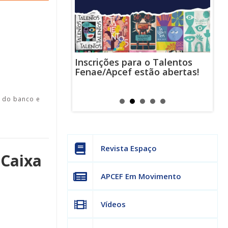
Inscrições para o Talentos
stas usam
Cha
Fenae/Apcef estão abertas!
-mail para
ind
s mensagens
man
os judiciais
can
a do banco e
Revista Espaço
 Caixa
APCEF Em Movimento
Vídeos