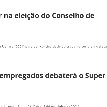
r na eleição do Conselho de
Alerta: golpi
Aproveite a parceria da Apcef
WhatsApp e e
com o Sesi e invista em saúde
enviar falsa
e momentos de lazer!
sobre process
a Uehara (0001) para dar continuidade ao trabalho sério em defes
 empregados debaterá o Super
ata à reeleição do CA Caixa, Fabiana Uehara (0001)