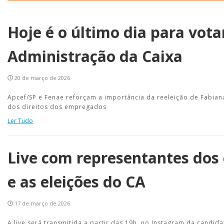
Hoje é o último dia para vota
Administração da Caixa
20 de março de 2026
Apcef/SP e Fenae reforçam a importância da reeleição de Fabian
dos direitos dos empregados
Ler Tudo
Live com representantes dos
e as eleições do CA
17 de março de 2026
A live será transmitida a partir das 19h, no Instagram da candid