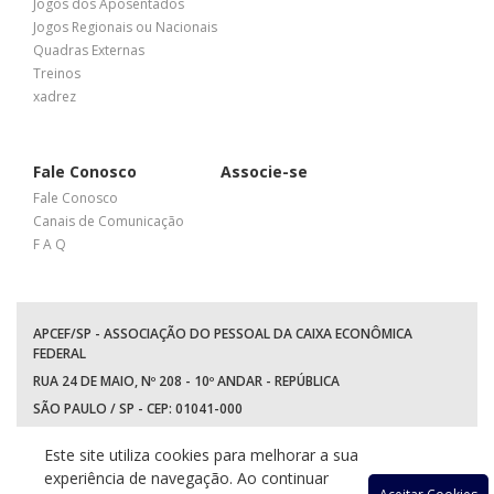
Jogos dos Aposentados
Jogos Regionais ou Nacionais
Quadras Externas
Treinos
xadrez
Fale Conosco
Associe-se
Fale Conosco
Canais de Comunicação
F A Q
APCEF/SP - ASSOCIAÇÃO DO PESSOAL DA CAIXA ECONÔMICA
FEDERAL
RUA 24 DE MAIO, Nº 208 - 10º ANDAR - REPÚBLICA
SÃO PAULO / SP - CEP: 01041-000
TEL: +55 (11) 3017-8300
Este site utiliza cookies para melhorar a sua
WhatsApp:
(11) 94597-5758
experiência de navegação. Ao continuar