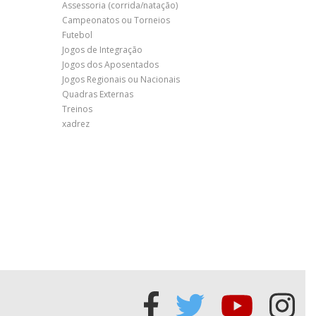
Assessoria (corrida/natação)
Campeonatos ou Torneios
Futebol
Jogos de Integração
Jogos dos Aposentados
Jogos Regionais ou Nacionais
Quadras Externas
Treinos
xadrez
Acessar
Acessar
Acessa
Ace