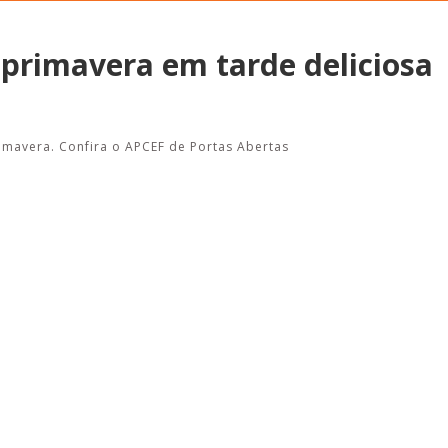
 primavera em tarde deliciosa
Esporte em movimento:
Alerta: golpi
confira os treinos esportivos
WhatsApp e e
imavera. Confira o APCEF de Portas Abertas
oferecidos pela Apcef/SP
enviar falsa
sobre process