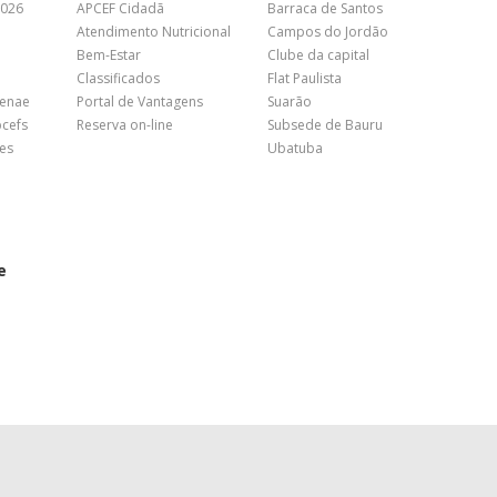
2026
APCEF Cidadã
Barraca de Santos
Atendimento Nutricional
Campos do Jordão
Bem-Estar
Clube da capital
Classificados
Flat Paulista
Fenae
Portal de Vantagens
Suarão
pcefs
Reserva on-line
Subsede de Bauru
es
Ubatuba
e