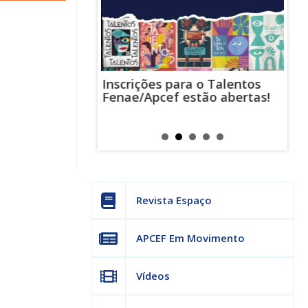
Inscrições para o Talentos
stas usam
Cha
Fenae/Apcef estão abertas!
-mail para
ind
s mensagens
man
os judiciais
can
Revista Espaço
APCEF Em Movimento
Vídeos