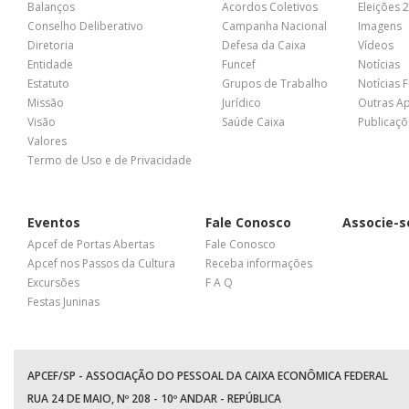
Balanços
Acordos Coletivos
Eleições 
Conselho Deliberativo
Campanha Nacional
Imagens
Diretoria
Defesa da Caixa
Vídeos
Entidade
Funcef
Notícias
Estatuto
Grupos de Trabalho
Notícias 
Missão
Jurídico
Outras A
Visão
Saúde Caixa
Publicaçõ
Valores
Termo de Uso e de Privacidade
Eventos
Fale Conosco
Associe-s
Apcef de Portas Abertas
Fale Conosco
Apcef nos Passos da Cultura
Receba informações
Excursões
F A Q
Festas Juninas
APCEF/SP - ASSOCIAÇÃO DO PESSOAL DA CAIXA ECONÔMICA FEDERAL
RUA 24 DE MAIO, Nº 208 - 10º ANDAR - REPÚBLICA