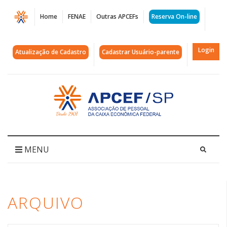
Página
Home
FENAE
Outras APCEFs
Reserva On-line
Arquivos
delivery
Login
Atualização de Cadastro
Cadastrar Usuário-parente
de
covid
Acessar
página
|
inicial
APCEF/SP
MENU
ARQUIVO