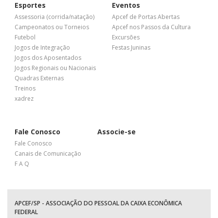
Esportes
Eventos
Assessoria (corrida/natação)
Apcef de Portas Abertas
Campeonatos ou Torneios
Apcef nos Passos da Cultura
Futebol
Excursões
Jogos de Integração
Festas Juninas
Jogos dos Aposentados
Jogos Regionais ou Nacionais
Quadras Externas
Treinos
xadrez
Fale Conosco
Associe-se
Fale Conosco
Canais de Comunicação
F A Q
APCEF/SP - ASSOCIAÇÃO DO PESSOAL DA CAIXA ECONÔMICA
FEDERAL