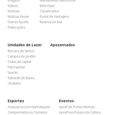
Imagens
Atendimento Nutricional
Vídeos
Bem-Estar
Notícias
Classificados
Notícias Fenae
Portal de Vantagens
Outras Apcefs
Reserva on-line
Publicações
Unidades de Lazer
Aposentados
Barraca de Santos
Campos do Jordão
Clube da capital
Flat Paulista
Suarão
Subsede de Bauru
Ubatuba
Esportes
Eventos
Assessoria (corrida/natação)
Apcef de Portas Abertas
Campeonatos ou Torneios
Apcef nos Passos da Cultura