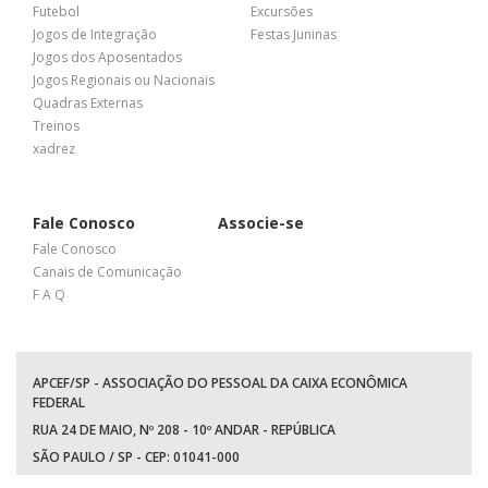
Futebol
Excursões
Jogos de Integração
Festas Juninas
Jogos dos Aposentados
Jogos Regionais ou Nacionais
Quadras Externas
Treinos
xadrez
Fale Conosco
Associe-se
Fale Conosco
Canais de Comunicação
F A Q
APCEF/SP - ASSOCIAÇÃO DO PESSOAL DA CAIXA ECONÔMICA
FEDERAL
RUA 24 DE MAIO, Nº 208 - 10º ANDAR - REPÚBLICA
SÃO PAULO / SP - CEP: 01041-000
TEL: +55 (11) 3017-8300