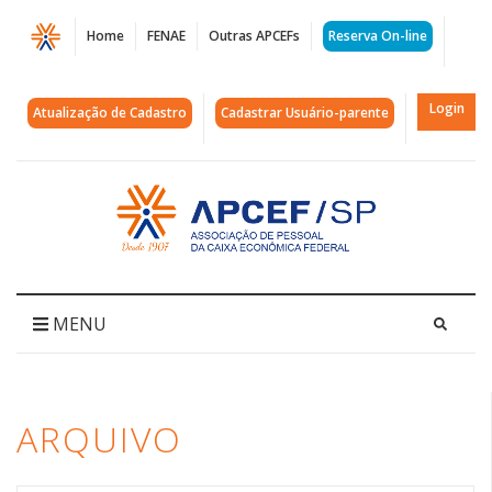
Página
Home
FENAE
Outras APCEFs
Reserva On-line
Arquivos
customização
Login
Atualização de Cadastro
Cadastrar Usuário-parente
|
APCEF/SP
Acessar
página
inicial
MENU
ARQUIVO