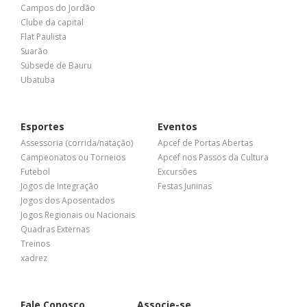
Campos do Jordão
Clube da capital
Flat Paulista
Suarão
Subsede de Bauru
Ubatuba
Esportes
Eventos
Assessoria (corrida/natação)
Apcef de Portas Abertas
Campeonatos ou Torneios
Apcef nos Passos da Cultura
Futebol
Excursões
Jogos de Integração
Festas Juninas
Jogos dos Aposentados
Jogos Regionais ou Nacionais
Quadras Externas
Treinos
xadrez
Fale Conosco
Associe-se