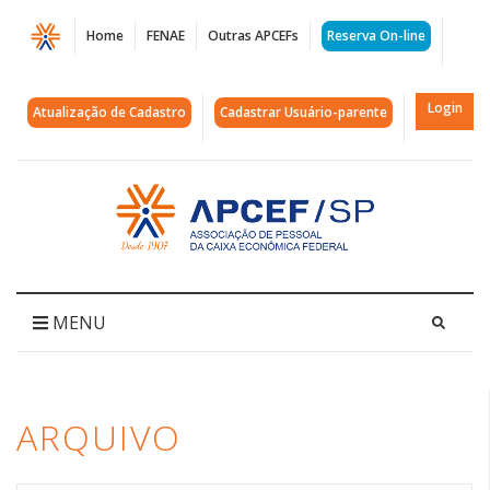
Página
Home
FENAE
Outras APCEFs
Reserva On-line
Arquivos
crédito
Login
Atualização de Cadastro
Cadastrar Usuário-parente
habitacional
|
Acessar
página
APCEF/SP
inicial
MENU
ARQUIVO