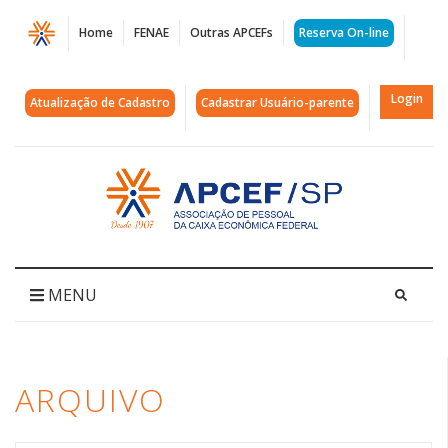
Página
Home
FENAE
Outras APCEFs
Reserva On-line
Arquivos
Colônia
Login
Atualização de Cadastro
Cadastrar Usuário-parente
de
Campos
Acessar
página
do
inicial
Jordão
|
MENU
APCEF/SP
ARQUIVO