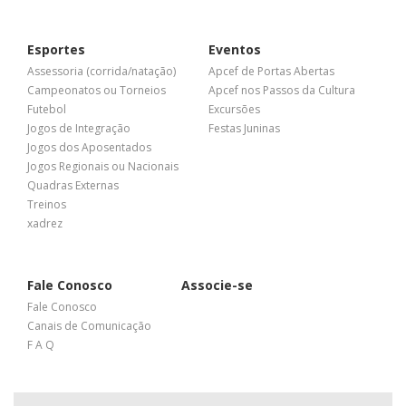
Esportes
Eventos
Assessoria (corrida/natação)
Apcef de Portas Abertas
Campeonatos ou Torneios
Apcef nos Passos da Cultura
Futebol
Excursões
Jogos de Integração
Festas Juninas
Jogos dos Aposentados
Jogos Regionais ou Nacionais
Quadras Externas
Treinos
xadrez
Fale Conosco
Associe-se
Fale Conosco
Canais de Comunicação
F A Q