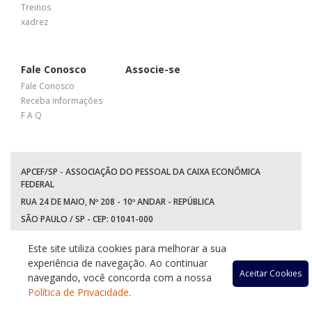
Treinos
xadrez
Fale Conosco
Associe-se
Fale Conosco
Receba informações
F A Q
APCEF/SP - ASSOCIAÇÃO DO PESSOAL DA CAIXA ECONÔMICA
FEDERAL
RUA 24 DE MAIO, Nº 208 - 10º ANDAR - REPÚBLICA
SÃO PAULO / SP - CEP: 01041-000
TEL: +55 (11) 3017-8300
Este site utiliza cookies para melhorar a sua
WhatsApp:
(11) 94597-5758
experiência de navegação. Ao continuar
Acessar
Acessar
Acessa
Ace
Aceitar Cookies
navegando, você concorda com a nossa
Política de Privacidade
.