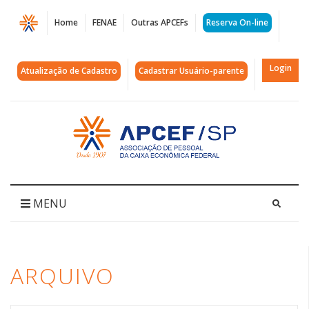
Página
Home
FENAE
Outras APCEFs
Reserva On-line
Arquivos
cgpar25
Login
Atualização de Cadastro
Cadastrar Usuário-parente
|
APCEF/SP
Acessar
página
inicial
MENU
ARQUIVO