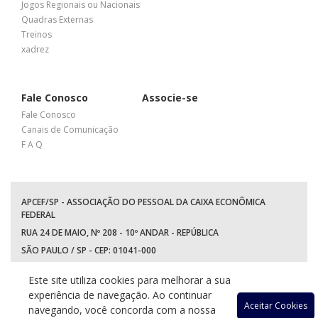
Jogos Regionais ou Nacionais
Quadras Externas
Treinos
xadrez
Fale Conosco
Associe-se
Fale Conosco
Canais de Comunicação
F A Q
APCEF/SP - ASSOCIAÇÃO DO PESSOAL DA CAIXA ECONÔMICA
FEDERAL
RUA 24 DE MAIO, Nº 208 - 10º ANDAR - REPÚBLICA
SÃO PAULO / SP - CEP: 01041-000
TEL: +55 (11) 3017-8300
Este site utiliza cookies para melhorar a sua
WhatsApp:
(11) 94597-5758
experiência de navegação. Ao continuar
Acessar
Acessar
Acessa
Ace
Aceitar Cookies
navegando, você concorda com a nossa