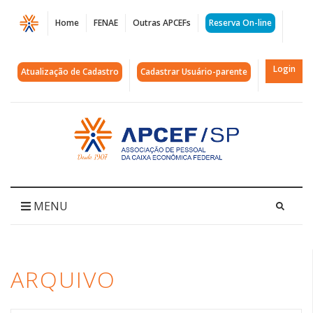
Página
Home
FENAE
Outras APCEFs
Reserva On-line
Arquivos
centro
Login
Atualização de Cadastro
Cadastrar Usuário-parente
novo
|
Acessar
página
APCEF/SP
inicial
MENU
ARQUIVO