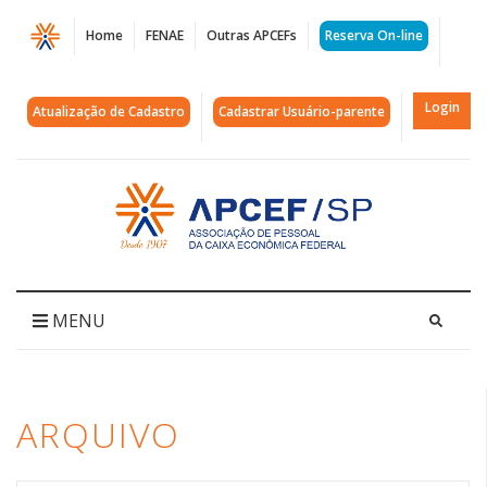
Página
Home
FENAE
Outras APCEFs
Reserva On-line
Arquivos
BB
Login
Atualização de Cadastro
Cadastrar Usuário-parente
|
APCEF/SP
Acessar
página
inicial
MENU
ARQUIVO