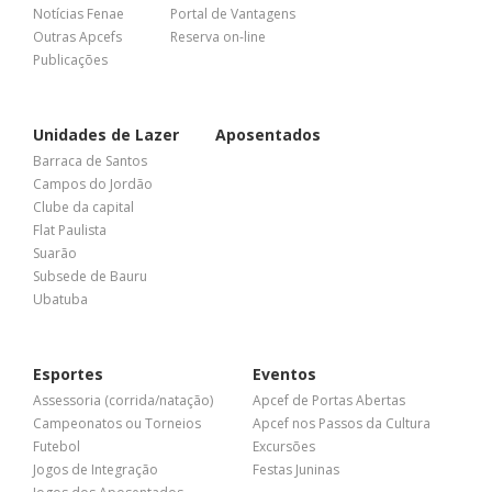
Notícias Fenae
Portal de Vantagens
Outras Apcefs
Reserva on-line
Publicações
Unidades de Lazer
Aposentados
Barraca de Santos
Campos do Jordão
Clube da capital
Flat Paulista
Suarão
Subsede de Bauru
Ubatuba
Esportes
Eventos
Assessoria (corrida/natação)
Apcef de Portas Abertas
Campeonatos ou Torneios
Apcef nos Passos da Cultura
Futebol
Excursões
Jogos de Integração
Festas Juninas