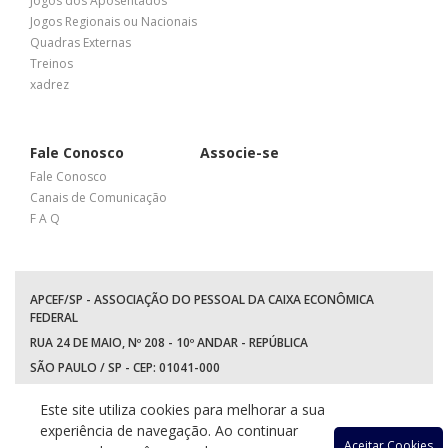
Jogos dos Aposentados
Jogos Regionais ou Nacionais
Quadras Externas
Treinos
xadrez
Fale Conosco
Associe-se
Fale Conosco
Canais de Comunicação
F A Q
APCEF/SP - ASSOCIAÇÃO DO PESSOAL DA CAIXA ECONÔMICA
FEDERAL
RUA 24 DE MAIO, Nº 208 - 10º ANDAR - REPÚBLICA
SÃO PAULO / SP - CEP: 01041-000
TEL: +55 (11) 3017-8300
Este site utiliza cookies para melhorar a sua
WhatsApp:
(11) 94597-5758
experiência de navegação. Ao continuar
Aceitar Cookies