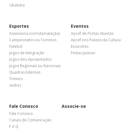
Ubatuba
Esportes
Eventos
Assessoria (corrida/natação)
Apcef de Portas Abertas
Campeonatos ou Torneios
Apcef nos Passos da Cultura
Futebol
Excursões
Jogos de Integração
Festas Juninas
Jogos dos Aposentados
Jogos Regionais ou Nacionais
Quadras Externas
Treinos
xadrez
Fale Conosco
Associe-se
Fale Conosco
Canais de Comunicação
F A Q