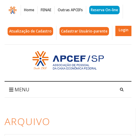
Página
Home
FENAE
Outras APCEFs
Reserva On-line
Arquivos
6
Login
Atualização de Cadastro
Cadastrar Usuário-parente
horas
|
Acessar
página
APCEF/SP
inicial
MENU
ARQUIVO