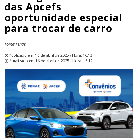
das Apcefs
especial
oportunidade especial
para
para trocar de carro
trocar
de
Fonte: Fenae
carro
Publicado em
16 de abril de 2025 / Hora: 16:12
Atualizado em
16 de abril de 2025 / Hora: 16:12
|
APCEF/SP