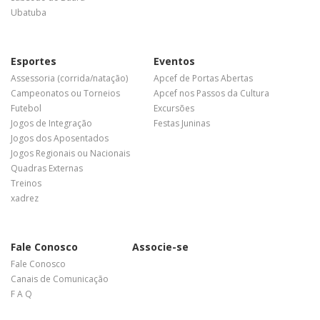
Ubatuba
Esportes
Eventos
Assessoria (corrida/natação)
Apcef de Portas Abertas
Campeonatos ou Torneios
Apcef nos Passos da Cultura
Futebol
Excursões
Jogos de Integração
Festas Juninas
Jogos dos Aposentados
Jogos Regionais ou Nacionais
Quadras Externas
Treinos
xadrez
Fale Conosco
Associe-se
Fale Conosco
Canais de Comunicação
F A Q