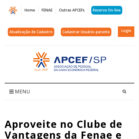
Página
Home
FENAE
Outras APCEFs
Reserva On-line
Aproveite
no
Login
Atualização de Cadastro
Cadastrar Usuário-parente
Clube
de
Acessar
página
Vantagens
inicial
da
Fenae
MENU
e
das
Aproveite no Clube de
Apcefs
Vantagens da Fenae e
oportunidade