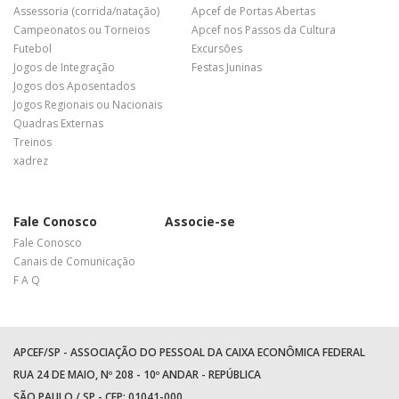
Assessoria (corrida/natação)
Apcef de Portas Abertas
Campeonatos ou Torneios
Apcef nos Passos da Cultura
Futebol
Excursões
Jogos de Integração
Festas Juninas
Jogos dos Aposentados
Jogos Regionais ou Nacionais
Quadras Externas
Treinos
xadrez
Fale Conosco
Associe-se
Fale Conosco
Canais de Comunicação
F A Q
APCEF/SP - ASSOCIAÇÃO DO PESSOAL DA CAIXA ECONÔMICA FEDERAL
RUA 24 DE MAIO, Nº 208 - 10º ANDAR - REPÚBLICA
SÃO PAULO / SP - CEP: 01041-000