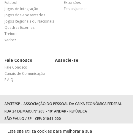
Futebol
Excursões
Jogos de Integração
Festas Juninas
Jogos dos Aposentados
Jogos Regionais ou Nacionais
Quadras Externas
Treinos
xadrez
Fale Conosco
Associe-se
Fale Conosco
Canais de Comunicação
F A Q
APCEF/SP - ASSOCIAÇÃO DO PESSOAL DA CAIXA ECONÔMICA FEDERAL
RUA 24 DE MAIO, Nº 208 - 10º ANDAR - REPÚBLICA
SÃO PAULO / SP - CEP: 01041-000
TEL: +55 (11) 3017-8300
Este site utiliza cookies para melhorar a sua