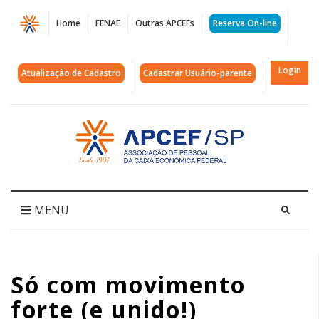
Página
Home
FENAE
Outras APCEFs
Reserva On-line
Só
com
Login
Atualização de Cadastro
Cadastrar Usuário-parente
movimento
forte
Acessar
página
(e
inicial
unido!)
conquistaremos
MENU
uma
proposta
Só com movimento
digna!
forte (e unido!)
|