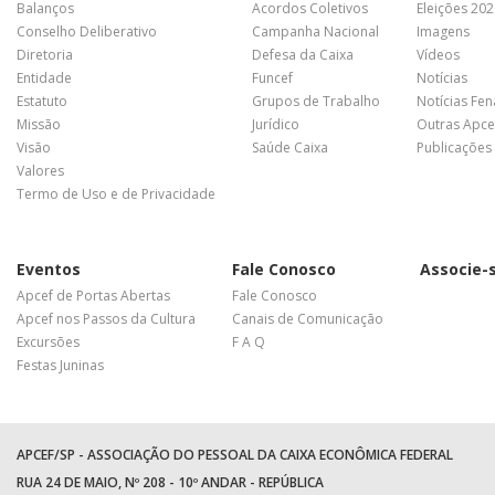
Balanços
Acordos Coletivos
Eleições 20
Conselho Deliberativo
Campanha Nacional
Imagens
Diretoria
Defesa da Caixa
Vídeos
Entidade
Funcef
Notícias
Estatuto
Grupos de Trabalho
Notícias Fe
Missão
Jurídico
Outras Apce
Visão
Saúde Caixa
Publicações
Valores
Termo de Uso e de Privacidade
Eventos
Fale Conosco
Associe-
Apcef de Portas Abertas
Fale Conosco
Apcef nos Passos da Cultura
Canais de Comunicação
Excursões
F A Q
Festas Juninas
APCEF/SP - ASSOCIAÇÃO DO PESSOAL DA CAIXA ECONÔMICA FEDERAL
RUA 24 DE MAIO, Nº 208 - 10º ANDAR - REPÚBLICA