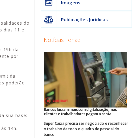
Imagens
Publicações Jurídicas
nsalidades do
s dias 11 e
Notícias Fenae
s 19h da
ente por
smitida
dos poderão
Bancos lucram mais com digitalização, mas
clientes e trabalhadores pagam a conta
da sua base:
Super Caixa precisa ser negociado e reconhecer
 às 14h.
o trabalho de todo o quadro de pessoal do
banco