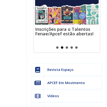
Inscrições para o Talentos
stas usam
Cha
Fenae/Apcef estão abertas!
-mail para
ind
s mensagens
man
os judiciais
can
Revista Espaço
APCEF Em Movimento
Vídeos