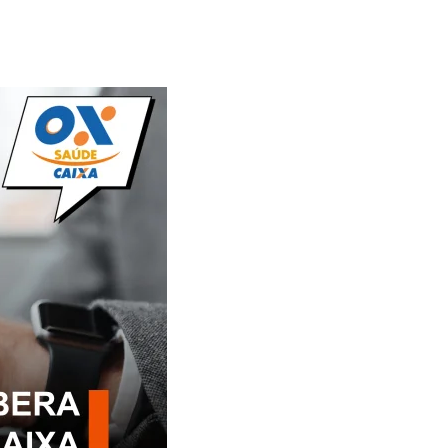
Alerta: golpi
Aproveite a parceria da Apcef
WhatsApp e e
com o Sesi e invista em saúde
enviar falsa
e momentos de lazer!
sobre process