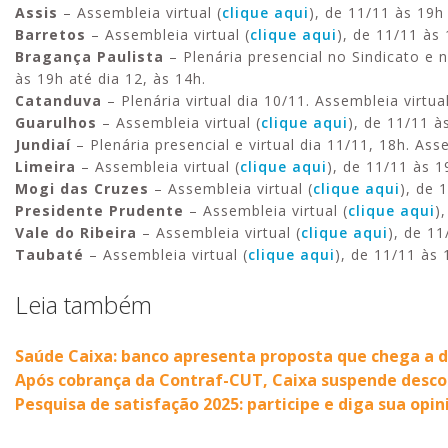
Assis
– Assembleia virtual (
clique aqui
), de 11/11 às 19h 
Barretos
– Assembleia virtual (
clique aqui
), de 11/11 às 
Bragança Paulista
– Plenária presencial no Sindicato e n
às 19h até dia 12, às 14h.
Catanduva
– Plenária virtual dia 10/11. Assembleia virtual
Guarulhos
– Assembleia virtual (
clique aqui
), de 11/11 à
Jundiaí
– Plenária presencial e virtual dia 11/11, 18h. Asse
Limeira
– Assembleia virtual (
clique aqui
), de 11/11 às 1
Mogi das Cruzes
– Assembleia virtual (
clique aqui
), de 
Presidente Prudente
– Assembleia virtual (
clique aqui
)
Vale do Ribeira
– Assembleia virtual (
clique aqui
), de 11
Taubaté
– Assembleia virtual (
clique aqui
), de 11/11 às 
Leia também
Saúde Caixa: banco apresenta proposta que chega a 
Após cobrança da Contraf-CUT, Caixa suspende desco
Pesquisa de satisfação 2025: participe e diga sua opi