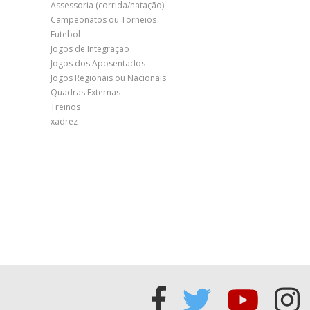
Assessoria (corrida/natação)
Campeonatos ou Torneios
Futebol
Jogos de Integração
Jogos dos Aposentados
Jogos Regionais ou Nacionais
Quadras Externas
Treinos
xadrez
Acessar
Acessar
Acess
Ac