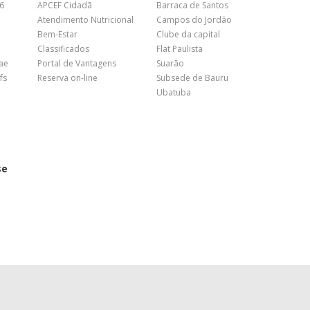
26
APCEF Cidadã
Barraca de Santos
Atendimento Nutricional
Campos do Jordão
Bem-Estar
Clube da capital
Classificados
Flat Paulista
nae
Portal de Vantagens
Suarão
fs
Reserva on-line
Subsede de Bauru
Ubatuba
se