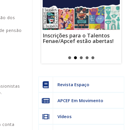
ção dos
 de pensão
Inscrições para o Talentos
stas usam
Cha
Fenae/Apcef estão abertas!
-mail para
ind
s mensagens
man
os judiciais
can
Revista Espaço
sionistas
.
APCEF Em Movimento
Vídeos
a conta