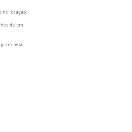
e de lotação,
onhecida em
optam pela