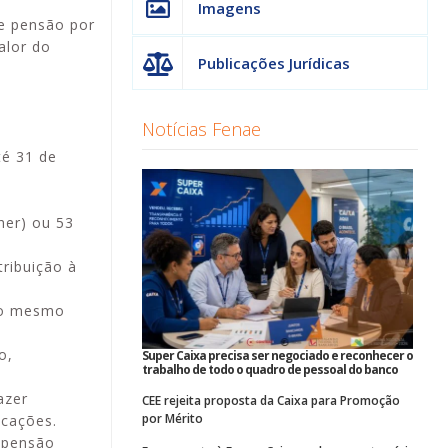
Imagens
 e pensão por
alor do
Publicações Jurídicas
Notícias Fenae
té 31 de
her) ou 53
tribuição à
 do mesmo
o,
Super Caixa precisa ser negociado e reconhecer o
trabalho de todo o quadro de pessoal do banco
azer
CEE rejeita proposta da Caixa para Promoção
por Mérito
icações.
e pensão