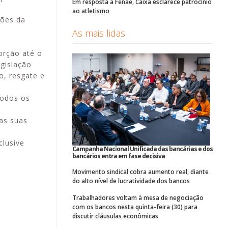
Em resposta à Fenae, Caixa esclarece patrocínio
ao atletismo
ções da
As mais lidas
orção até o
egislação
o, resgate e
todos os
 as suas
clusive
Campanha Nacional Unificada das bancárias e dos
bancários entra em fase decisiva
Movimento sindical cobra aumento real, diante
do alto nível de lucratividade dos bancos
Trabalhadores voltam à mesa de negociação
com os bancos nesta quinta-feira (30) para
discutir cláusulas econômicas