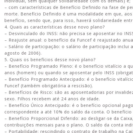
individual, sem qualquer solidariedade com os demais) e;
– com características de Benefício Definido na fase de p
morte. Benefício Definido é uma modalidade em que, aos
benefício, sendo que, para isso, haverá solidariedade entr
4. Quais as características desse novo plano?
– Desvinculado do INSS: não precisa se aposentar no INS
– Reajuste anual: o benefício da Funcef é reajustado anu
– Salário de participação: o salário de participação inclu
agosto de 2006).
5. Quais os benefícios desse novo plano?
– Benefício Programado Pleno: é o benefício vitalício a q
anos (homem) ou quando se aposentar pelo INSS (obrigató
– Benefício Programado Antecipado: é o benefício vitalício
Funcef (também obrigatória a rescisão).
– Benefícios de Risco: são as aposentadorias por invali
sexo. Filhos recebem até 24 anos de idade.
– Benefício Único Antecipado: é o benefício opcional pag
correspondente a até 10% do saldo da conta. O benefício
– Benefício Proporcional Diferido: ao desligar-se da Caix
contribuições mensais para o plano. O saldo da conta indi
– Portabilidade: rescindindo o contrato de trabalho na Ca