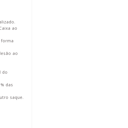
lizado.
Caixa ao
a forma
adesão ao
l do
0% das
utro saque.