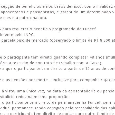
ercepção de benefícios e nos casos de risco, como invalidez
 aposentados e pensionistas, é garantido um determinado v
e eles e a patrocinadora.
S para requerer o benefício programado da Funcef.
almente pelo INPC.
i a parcela piso de mercado (observado o limite de R$ 8.300 a
ue o participante tem direito quando completar 48 anos (mul
ria a rescisão de contrato de trabalho com a Caixa).
 a que o participante tem direito a partir de 15 anos de con
dez e as pensões por morte – inclusive para companheiro(a)
o à vista, uma única vez, na data da aposentadoria ou pensã
 vitalício reduz na mesma proporção.
a, o participante tem direito de permanecer na Funcef, sem f
vidual permanece sendo corrigido pela rentabilidade das apl
ixa, o participante tem direito de portar para outro fundo d