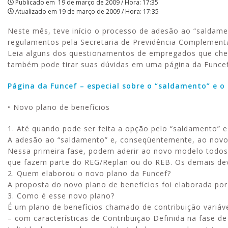
Publicado em
19 de março de 2009 / Hora: 17:35
Atualizado em
19 de março de 2009 / Hora: 17:35
|
Neste mês, teve início o processo de adesão ao “saldame
APCEF/SP
regulamentos pela Secretaria de Previdência Complementa
Leia alguns dos questionamentos de empregados que che
também pode tirar suas dúvidas em uma página da Funcef
Página da Funcef – especial sobre o “saldamento” e o
• Novo plano de benefícios
1. Até quando pode ser feita a opção pelo “saldamento” e
A adesão ao “saldamento” e, conseqüentemente, ao novo 
Nessa primeira fase, podem aderir ao novo modelo todos
que fazem parte do REG/Replan ou do REB. Os demais dev
2. Quem elaborou o novo plano da Funcef?
A proposta do novo plano de benefícios foi elaborada por
3. Como é esse novo plano?
É um plano de benefícios chamado de contribuição variáve
– com características de Contribuição Definida na fase de