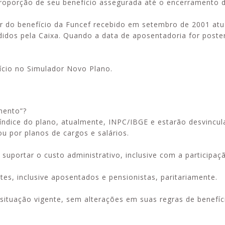
 proporção de seu benefício assegurada até o encerramento
r do benefício da Funcef recebido em setembro de 2001 atu
idos pela Caixa. Quando a data de aposentadoria for poster
fício no Simulador Novo Plano.
mento”?
 índice do plano, atualmente, INPC/IBGE e estarão desvincu
ou por planos de cargos e salários.
 suportar o custo administrativo, inclusive com a participaç
ntes, inclusive aposentados e pensionistas, paritariamente.
 situação vigente, sem alterações em suas regras de benefíc