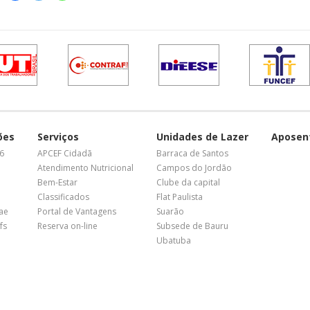
ões
Serviços
Unidades de Lazer
Aposen
26
APCEF Cidadã
Barraca de Santos
Atendimento Nutricional
Campos do Jordão
Bem-Estar
Clube da capital
Classificados
Flat Paulista
nae
Portal de Vantagens
Suarão
fs
Reserva on-line
Subsede de Bauru
Ubatuba