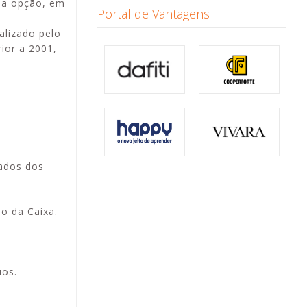
 da opção, em
Portal de Vantagens
alizado pelo
ior a 2001,
lados dos
ão da Caixa.
ios.