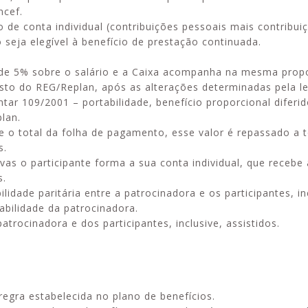
ncef.
 de conta individual (contribuições pessoais mais contribui
 seja elegível à benefício de prestação continuada.
o de 5% sobre o salário e a Caixa acompanha na mesma prop
custo do REG/Replan, após as alterações determinadas pela l
tar 109/2001 – portabilidade, benefício proporcional diferid
plan.
e o total da folha de pagamento, esse valor é repassado a 
s.
vas o participante forma a sua conta individual, que recebe
s.
idade paritária entre a patrocinadora e os participantes, in
abilidade da patrocinadora.
atrocinadora e dos participantes, inclusive, assistidos.
regra estabelecida no plano de benefícios.