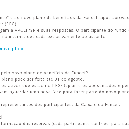
nto” e ao novo plano de benefícios da Funcef, após aprova
r (SPC).
gam à APCEF/SP e suas respostas. O participante do fundo
Alerta: golpi
Aproveite a parceria da Apcef
 na internet dedicada exclusivamente ao assunto:
WhatsApp e e
com o Sesi e invista em saúde
enviar falsa
e momentos de lazer!
 novo plano
sobre process
 pelo novo plano de benefício da Funcef?
plano pode ser feita até 31 de agosto.
 os ativos que estão no REG/Replan e os aposentados e pen
em aguardar uma nova fase para fazer parte do novo plano
 representantes dos participantes, da Caixa e da Funcef.
l:
 formação das reservas (cada participante contribui para su