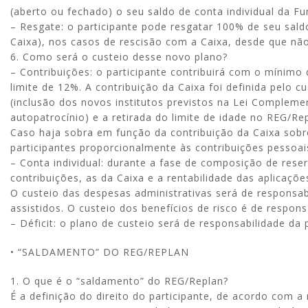
(aberto ou fechado) o seu saldo de conta individual da Fu
– Resgate: o participante pode resgatar 100% de seu saldo
Caixa), nos casos de rescisão com a Caixa, desde que não
6. Como será o custeio desse novo plano?
– Contribuições: o participante contribuirá com o mínim
limite de 12%. A contribuição da Caixa foi definida pelo 
(inclusão dos novos institutos previstos na Lei Complemen
autopatrocínio) e a retirada do limite de idade no REG/Re
Caso haja sobra em função da contribuição da Caixa sobr
participantes proporcionalmente às contribuições pessoai
– Conta individual: durante a fase de composição de reser
contribuições, as da Caixa e a rentabilidade das aplicaçõe
O custeio das despesas administrativas será de responsabil
assistidos. O custeio dos benefícios de risco é de respons
– Déficit: o plano de custeio será de responsabilidade da p
• “SALDAMENTO” DO REG/REPLAN
1. O que é o “saldamento” do REG/Replan?
É a definição do direito do participante, de acordo com a 