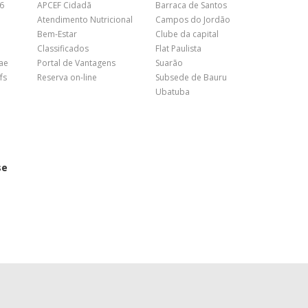
26
APCEF Cidadã
Barraca de Santos
Atendimento Nutricional
Campos do Jordão
Bem-Estar
Clube da capital
Classificados
Flat Paulista
nae
Portal de Vantagens
Suarão
fs
Reserva on-line
Subsede de Bauru
Ubatuba
se