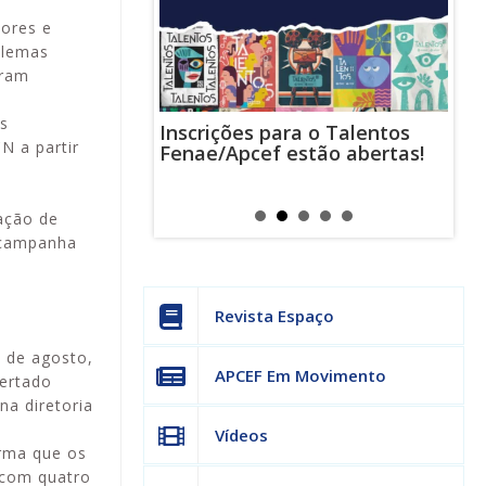
ores e
blemas
eram
as
Inscrições para o Talentos
stas usam
Cha
N a partir
Fenae/Apcef estão abertas!
-mail para
ind
s mensagens
man
os judiciais
can
gação de
a campanha
Revista Espaço
2 de agosto,
APCEF Em Movimento
certado
na diretoria
Vídeos
orma que os
 com quatro