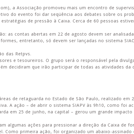
com), a Associação promoveu mais um encontro de supervis
etivo do evento foi dar seqüência aos debates sobre os pro
s estratégias de pressão à Caixa. Cerca de 60 pessoas estiv
ão: as contas abertas em 22 de agosto devem ser analisad
Alerta: golpi
Aproveite a parceria da Apcef
nformes, entretanto, só devem ser lançadas no sistema SIAC
WhatsApp e e
com o Sesi e invista em saúde
enviar falsa
e momentos de lazer!
sobre process
ão das Retpvs.
isores e tesoureiros. O grupo será o responsável pela divul
ém decidiram que irão participar de todas as atividades d
 áreas de retaguarda no Estado de São Paulo, realizado em 
tiva. A ação – de abrir o sistema SIAPV às 9h10, como foi a
arda em 25 de junho, na capital – gerou um grande impacto 
iram algumas ações para pressionar a direção da Caixa de f
el. Como primeira ação, foi organizado um abaixo-assinado