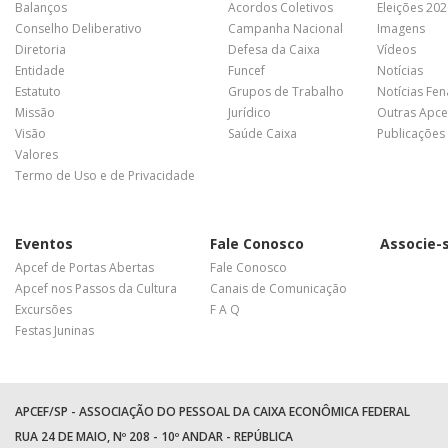
Balanços
Acordos Coletivos
Eleições 20
Conselho Deliberativo
Campanha Nacional
Imagens
Diretoria
Defesa da Caixa
Vídeos
Entidade
Funcef
Notícias
Estatuto
Grupos de Trabalho
Notícias Fe
Missão
Jurídico
Outras Apce
Visão
Saúde Caixa
Publicações
Valores
Termo de Uso e de Privacidade
Eventos
Fale Conosco
Associe-
Apcef de Portas Abertas
Fale Conosco
Apcef nos Passos da Cultura
Canais de Comunicação
Excursões
F A Q
Festas Juninas
APCEF/SP - ASSOCIAÇÃO DO PESSOAL DA CAIXA ECONÔMICA FEDERAL
RUA 24 DE MAIO, Nº 208 - 10º ANDAR - REPÚBLICA