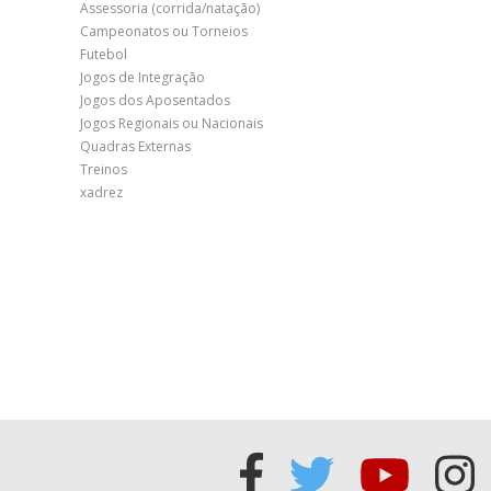
Assessoria (corrida/natação)
Campeonatos ou Torneios
Futebol
Jogos de Integração
Jogos dos Aposentados
Jogos Regionais ou Nacionais
Quadras Externas
Treinos
xadrez
Acessar
Acessar
Acess
Ac