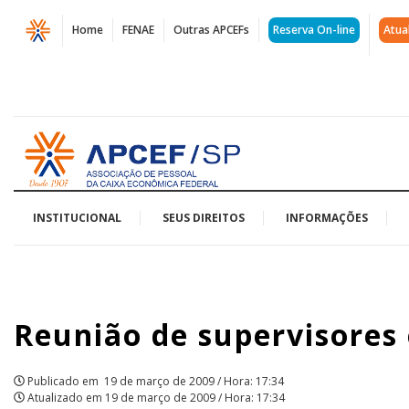
Página
Home
FENAE
Outras APCEFs
Reserva On-line
Atua
Reunião
de
supervisores
Acessar
e
página
inicial
tesoureiros
define
INSTITUCIONAL
SEUS DIREITOS
INFORMAÇÕES
nova
ação
Reunião de supervisores 
|
APCEF/SP
Publicado em
19 de março de 2009 / Hora: 17:34
Atualizado em
19 de março de 2009 / Hora: 17:34