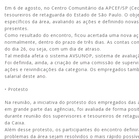
Em 6 de agosto, no Centro Comunitário da APCEF/SP (Ce
tesoureiros de retaguarda do Estado de São Paulo. O obj
específicos da área, avaliando as ações e definindo nova
presentes.
Como resultado do encontro, ficou acertada uma nova aç
normalmente, dentro do prazo de três dias. As contas co
do dia 26, ou seja, com um dia de atraso.
Tal medida afeta o sistema AVSUNOP, sistema de avaliaç
Foi definida, ainda, a criação de uma comissão de superv
ações e reivindicações da categoria. Os empregados tamb
salarial deste ano.
• Protesto
Na reunião, a iniciativa do protesto dos empregados das
em grande parte das agências, foi avaliada de forma posi
durante reunião dos supervisores e tesoureiros de retagu
da Caixa.
Além desse protesto, os participantes do encontro defin
problemas da área sejam resolvidos o mais rápido possív