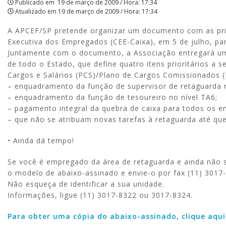
Publicado em
19 de março de 2009 / Hora: 17:34
Atualizado em
19 de março de 2009 / Hora: 17:34
hoje,
A APCEF/SP pretende organizar um documento com as prin
dia
Executiva dos Empregados (CEE-Caixa), em 5 de julho, pa
4
Juntamente com o documento, a Associação entregará um
de todo o Estado, que define quatro itens prioritários a
|
Cargos e Salários (PCS)/Plano de Cargos Comissionados (
– enquadramento da função de supervisor de retaguarda no
APCEF/SP
– enquadramento da função de tesoureiro no nível TA6;
– pagamento integral da quebra de caixa para todos os 
– que não se atribuam novas tarefas à retaguarda até que
• Ainda dá tempo!
Se você é empregado da área de retaguarda e ainda não 
o modelo de abaixo-assinado e envie-o por fax (11) 3017-8
Não esqueça de identificar a sua unidade.
Informações, ligue (11) 3017-8322 ou 3017-8324.
Para obter uma cópia do abaixo-assinado, clique aqu