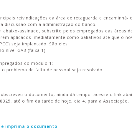
cipais reivindicações da área de retaguarda e encaminhá-l
ra discussão com a administração do banco.
 abaixo-assinado, subscrito pelos empregados das áreas d
Alerta: golpi
Aproveite a parceria da Apcef
 serem aplicados imediatamente como paliativos até que o n
WhatsApp e e
com o Sesi e invista em saúde
PCC) seja implantado. São eles:
enviar falsa
e momentos de lazer!
 nível GA3 (faixa 1);
sobre process
empregados do módulo 1;
 o problema de falta de pessoal seja resolvido.
subscreveu o documento, ainda dá tempo: acesse o link aba
325, até o fim da tarde de hoje, dia 4, para a Associação.
i e imprima o documento