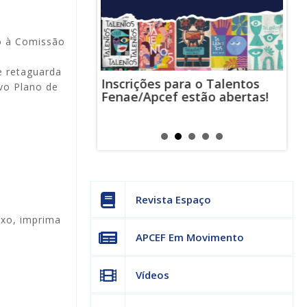
o à Comissão
e retaguarda
Inscrições para o Talentos
stas usam
Cha
ovo Plano de
Fenae/Apcef estão abertas!
-mail para
ind
s mensagens
man
os judiciais
can
Revista Espaço
ixo, imprima
APCEF Em Movimento
Vídeos