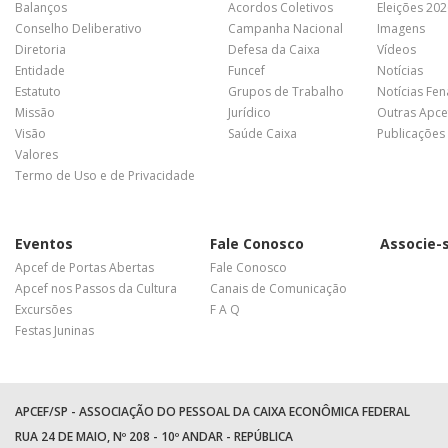
Balanços
Acordos Coletivos
Eleições 20
Conselho Deliberativo
Campanha Nacional
Imagens
Diretoria
Defesa da Caixa
Vídeos
Entidade
Funcef
Notícias
Estatuto
Grupos de Trabalho
Notícias Fe
Missão
Jurídico
Outras Apce
Visão
Saúde Caixa
Publicações
Valores
Termo de Uso e de Privacidade
Eventos
Fale Conosco
Associe-
Apcef de Portas Abertas
Fale Conosco
Apcef nos Passos da Cultura
Canais de Comunicação
Excursões
F A Q
Festas Juninas
APCEF/SP - ASSOCIAÇÃO DO PESSOAL DA CAIXA ECONÔMICA FEDERAL
RUA 24 DE MAIO, Nº 208 - 10º ANDAR - REPÚBLICA