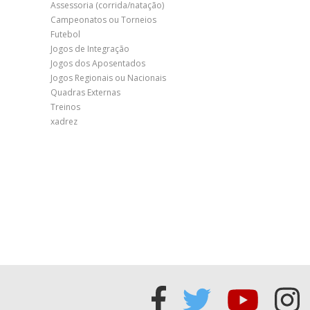
Assessoria (corrida/natação)
Campeonatos ou Torneios
Futebol
Jogos de Integração
Jogos dos Aposentados
Jogos Regionais ou Nacionais
Quadras Externas
Treinos
xadrez
Acessar
Acessar
Acess
Ac