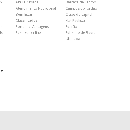
26
APCEF Cidadã
Barraca de Santos
Atendimento Nutricional
Campos do Jordão
Bem-Estar
Clube da capital
Classificados
Flat Paulista
nae
Portal de Vantagens
Suarão
fs
Reserva on-line
Subsede de Bauru
Ubatuba
se