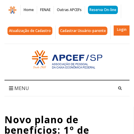
Página
Home
FENAE
Outras APCEFs
Reserva On-line
Novo
plano
Login
Atualização de Cadastro
Cadastrar Usuário-parente
de
benefícios:
Acessar
página
1º
inicial
de
setembro
MENU
é
dia
Novo plano de
de
benefícios: 1º de
palestra