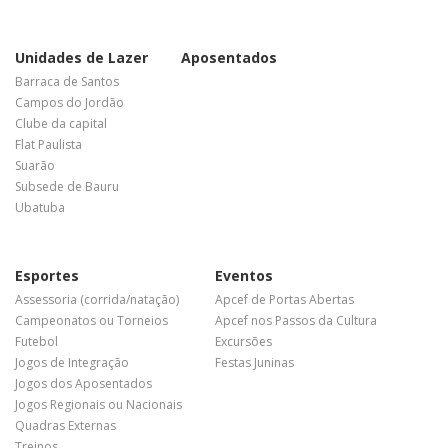
Unidades de Lazer
Aposentados
Barraca de Santos
Campos do Jordão
Clube da capital
Flat Paulista
Suarão
Subsede de Bauru
Ubatuba
Esportes
Eventos
Assessoria (corrida/natação)
Apcef de Portas Abertas
Campeonatos ou Torneios
Apcef nos Passos da Cultura
Futebol
Excursões
Jogos de Integração
Festas Juninas
Jogos dos Aposentados
Jogos Regionais ou Nacionais
Quadras Externas
Treinos