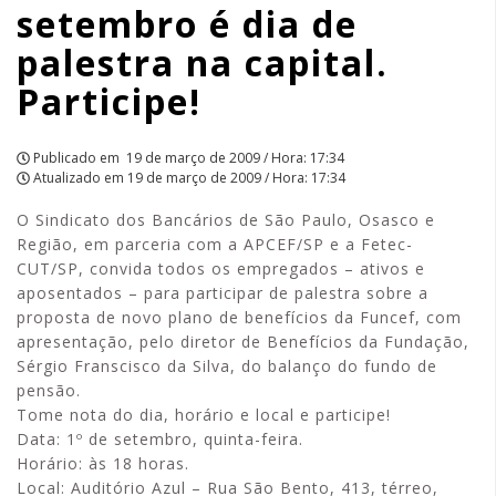
setembro é dia de
na
palestra na capital.
capital.
Participe!
Participe!
|
Publicado em
19 de março de 2009 / Hora: 17:34
Atualizado em
19 de março de 2009 / Hora: 17:34
APCEF/SP
O Sindicato dos Bancários de São Paulo, Osasco e
Região, em parceria com a APCEF/SP e a Fetec-
CUT/SP, convida todos os empregados – ativos e
aposentados – para participar de palestra sobre a
proposta de novo plano de benefícios da Funcef, com
apresentação, pelo diretor de Benefícios da Fundação,
Sérgio Franscisco da Silva, do balanço do fundo de
pensão.
Tome nota do dia, horário e local e participe!
Data: 1º de setembro, quinta-feira.
Horário: às 18 horas.
Local: Auditório Azul – Rua São Bento, 413, térreo,