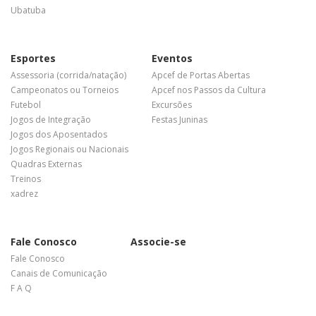
Ubatuba
Esportes
Eventos
Assessoria (corrida/natação)
Apcef de Portas Abertas
Campeonatos ou Torneios
Apcef nos Passos da Cultura
Futebol
Excursões
Jogos de Integração
Festas Juninas
Jogos dos Aposentados
Jogos Regionais ou Nacionais
Quadras Externas
Treinos
xadrez
Fale Conosco
Associe-se
Fale Conosco
Canais de Comunicação
F A Q