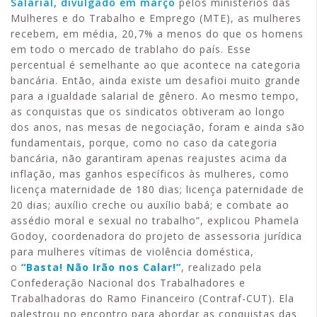
Salarial, divulgado em março
pelos ministérios das
Mulheres e do Trabalho e Emprego (MTE), as mulheres
recebem, em média, 20,7% a menos do que os homens
em todo o mercado de trablaho do país. Esse
percentual é semelhante ao que acontece na categoria
bancária. Então, ainda existe um desafioi muito grande
para a igualdade salarial de gênero. Ao mesmo tempo,
as conquistas que os sindicatos obtiveram ao longo
dos anos, nas mesas de negociação, foram e ainda são
fundamentais, porque, como no caso da categoria
bancária, não garantiram apenas reajustes acima da
inflação, mas ganhos específicos às mulheres, como
licença maternidade de 180 dias; licença paternidade de
20 dias; auxílio creche ou auxílio babá; e combate ao
assédio moral e sexual no trabalho”, explicou Phamela
Godoy, coordenadora do projeto de assessoria jurídica
para mulheres vítimas de violência doméstica,
o
“Basta! Não Irão nos Calar!”
, realizado pela
Confederação Nacional dos Trabalhadores e
Trabalhadoras do Ramo Financeiro (Contraf-CUT). Ela
palestrou no encontro para abordar as conquistas das