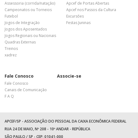
Assessoria (corrida/natação)
Apcef de Portas Abertas
Campeonatos ou Torneios
Apcef nos Passos da Cultura
Futebol
Excursões
Jogos de Integração
Festas Juninas
Jogos dos Aposentados
Jogos Regionais ou Nacionais
Quadras Externas
Treinos
xadrez
Fale Conosco
Associe-se
Fale Conosco
Canais de Comunicação
F A Q
APCEF/SP - ASSOCIAÇÃO DO PESSOAL DA CAIXA ECONÔMICA FEDERAL
RUA 24 DE MAIO, Nº 208 - 10º ANDAR - REPÚBLICA
SÃO PAULO / SP - CEP: 01041-000