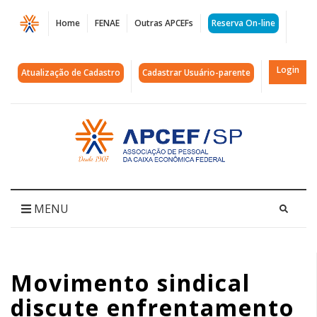
Página
Home
FENAE
Outras APCEFs
Reserva On-line
Movimento
sindical
Login
Atualização de Cadastro
Cadastrar Usuário-parente
discute
enfrentamento
Acessar
página
da
inicial
violência
de
MENU
gênero
no
Movimento sindical
mundo
discute enfrentamento
do