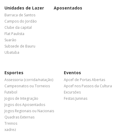
Unidades de Lazer
Aposentados
Barraca de Santos
Campos do Jordão
Clube da capital
Flat Paulista
Suarão
Subsede de Bauru
Ubatuba
Esportes
Eventos
Assessoria (corrida/natação)
Apcef de Portas Abertas
Campeonatos ou Torneios
Apcef nos Passos da Cultura
Futebol
Excursões
Jogos de Integração
Festas Juninas
Jogos dos Aposentados
Jogos Regionais ou Nacionais
Quadras Externas
Treinos
xadrez