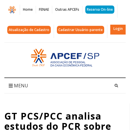
Página
Home
FENAE
Outras APCEFs
Reserva On-line
GT
PCS/PCC
Login
Atualização de Cadastro
Cadastrar Usuário-parente
analisa
estudos
Acessar
página
do
inicial
PCR
sobre
MENU
cargos
comissionados
GT PCS/PCC analisa
|
estudos do PCR sobre
APCEF/SP