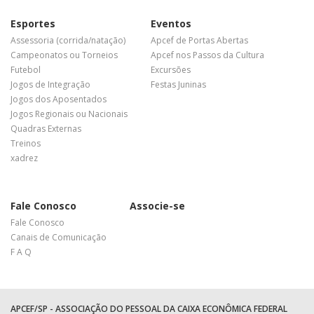
Esportes
Eventos
Assessoria (corrida/natação)
Apcef de Portas Abertas
Campeonatos ou Torneios
Apcef nos Passos da Cultura
Futebol
Excursões
Jogos de Integração
Festas Juninas
Jogos dos Aposentados
Jogos Regionais ou Nacionais
Quadras Externas
Treinos
xadrez
Fale Conosco
Associe-se
Fale Conosco
Canais de Comunicação
F A Q
APCEF/SP - ASSOCIAÇÃO DO PESSOAL DA CAIXA ECONÔMICA FEDERAL