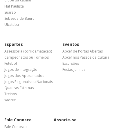
Clube da capital
Flat Paulista
Suarão
Subsede de Bauru
Ubatuba
Esportes
Eventos
Assessoria (corrida/natação)
Apcef de Portas Abertas
Campeonatos ou Torneios
Apcef nos Passos da Cultura
Futebol
Excursões
Jogos de Integração
Festas Juninas
Jogos dos Aposentados
Jogos Regionais ou Nacionais
Quadras Externas
Treinos
xadrez
Fale Conosco
Associe-se
Fale Conosco