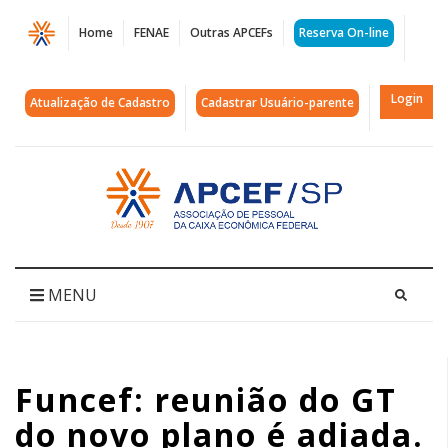
Página
Home
FENAE
Outras APCEFs
Reserva On-line
Funcef:
reunião
Login
Atualização de Cadastro
Cadastrar Usuário-parente
do
GT
Acessar
página
do
inicial
novo
plano
MENU
é
adiada.
Funcef: reunião do GT
Novo
do novo plano é adiada.
encontro