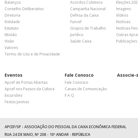
Balanços
Acordos Coletivos
Eleições 20
Conselho Deliberativo
Campanha Nacional
Imagens
Diretoria
Defesa da Caixa
Vídeos
Entidade
Funcef
Notícias
Estatuto
Grupos de Trabalho
Notícias Fe
Missão
Jurídico
Outras Apce
Visão
Saúde Caixa
Publicações
Valores
Termo de Uso e de Privacidade
Eventos
Fale Conosco
Associe-
Apcef de Portas Abertas
Fale Conosco
Apcef nos Passos da Cultura
Canais de Comunicação
Excursões
F A Q
Festas Juninas
APCEF/SP - ASSOCIAÇÃO DO PESSOAL DA CAIXA ECONÔMICA FEDERAL
RUA 24 DE MAIO, Nº 208 - 10º ANDAR - REPÚBLICA