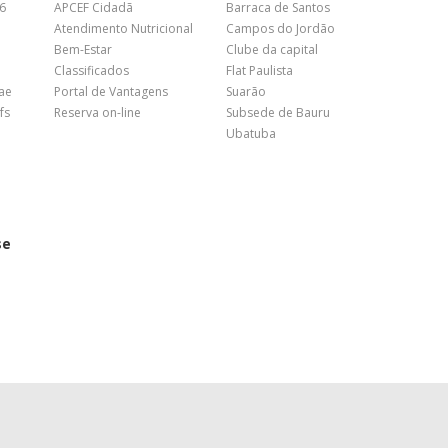
26
APCEF Cidadã
Barraca de Santos
Atendimento Nutricional
Campos do Jordão
Bem-Estar
Clube da capital
Classificados
Flat Paulista
nae
Portal de Vantagens
Suarão
fs
Reserva on-line
Subsede de Bauru
Ubatuba
se