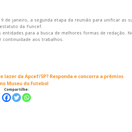
9 de janeiro, a segunda etapa da reunião para unificar as 
estatuto da Funcef.
s entidades para a busca de melhores formas de redação. 
Alerta: golpi
Aproveite a parceria da Apcef
r continuidade aos trabalhos.
WhatsApp e e
com o Sesi e invista em saúde
enviar falsa
e momentos de lazer!
sobre process
e lazer da Apcef/SP? Responda e concorra a prêmios
 no Museu do Futebol
Compartilhe: