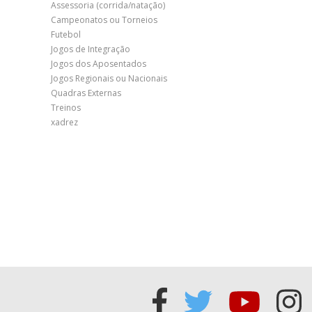
Assessoria (corrida/natação)
Campeonatos ou Torneios
Futebol
Jogos de Integração
Jogos dos Aposentados
Jogos Regionais ou Nacionais
Quadras Externas
Treinos
xadrez
Acessar
Acessar
Acess
Ac