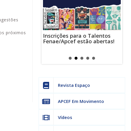
sugestões
Nos próximos
Inscrições para o Talentos
stas usam
Cha
Fenae/Apcef estão abertas!
-mail para
ind
s mensagens
man
os judiciais
can
Revista Espaço
APCEF Em Movimento
Vídeos