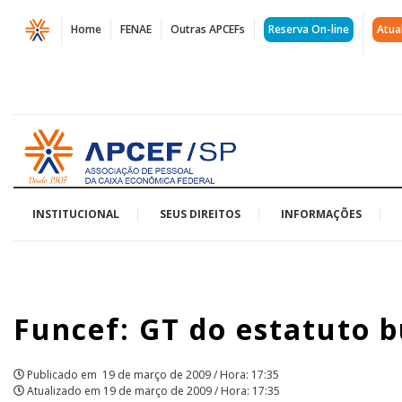
Página
Home
FENAE
Outras APCEFs
Reserva On-line
Atua
Funcef:
GT
do
Acessar
estatuto
página
inicial
busca
unificar
INSTITUCIONAL
SEUS DIREITOS
INFORMAÇÕES
sugestões
|
Funcef: GT do estatuto b
APCEF/SP
Publicado em
19 de março de 2009 / Hora: 17:35
Atualizado em
19 de março de 2009 / Hora: 17:35