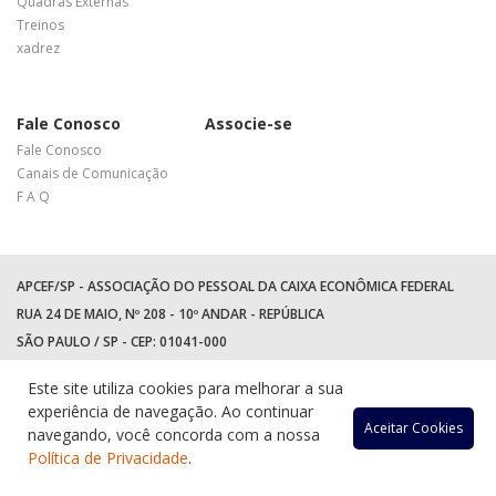
Quadras Externas
Treinos
xadrez
Fale Conosco
Associe-se
Fale Conosco
Canais de Comunicação
F A Q
APCEF/SP - ASSOCIAÇÃO DO PESSOAL DA CAIXA ECONÔMICA FEDERAL
RUA 24 DE MAIO, Nº 208 - 10º ANDAR - REPÚBLICA
SÃO PAULO / SP - CEP: 01041-000
TEL: +55 (11) 3017-8300
Este site utiliza cookies para melhorar a sua
WhatsApp:
(11) 94597-5758
experiência de navegação. Ao continuar
Acessar
Acessar
Acess
Ac
Aceitar Cookies
navegando, você concorda com a nossa
Política de Privacidade
.