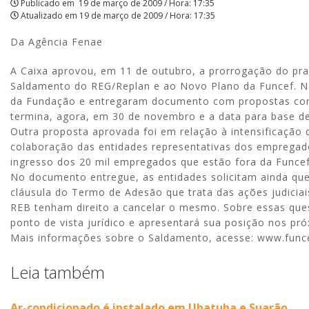
Publicado em
19 de março de 2009 / Hora: 17:35
Atualizado em
19 de março de 2009 / Hora: 17:35
Da Agência Fenae
A Caixa aprovou, em 11 de outubro, a prorrogação do pr
Saldamento do REG/Replan e ao Novo Plano da Funcef. Na
da Fundação e entregaram documento com propostas com 
termina, agora, em 30 de novembro e a data para base de
Outra proposta aprovada foi em relação à intensificação
colaboração das entidades representativas dos emprega
ingresso dos 20 mil empregados que estão fora da Funcef
No documento entregue, as entidades solicitam ainda que
cláusula do Termo de Adesão que trata das ações judicia
REB tenham direito a cancelar o mesmo. Sobre essas ques
ponto de vista jurídico e apresentará sua posição nos pró
Mais informações sobre o Saldamento, acesse: www.funce
Leia também
Ar-condicionado é instalado em Ubatuba e Suarão