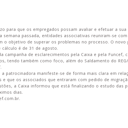
azo para que os empregados possam avaliar e efetuar a sua
Alerta: golpi
Aproveite a parceria da Apcef
 semana passada, entidades associativas reuniram-se com 
WhatsApp e e
com o Sesi e invista em saúde
o objetivo de superar os problemas no processo. O novo 
enviar falsa
e momentos de lazer!
 cálculo é de 31 de agosto.
sobre process
 da campanha de esclarecimentos pela Caixa e pela Funcef, 
dos, tendo também como foco, além do Saldamento do REG/
.
 a patrocinadora manifeste-se de forma mais clara em rela
is e que os associados que entraram com pedido de migraçã
tões, a Caixa informou que está finalizando o estudo das 
ximos dias.
f.com.br.