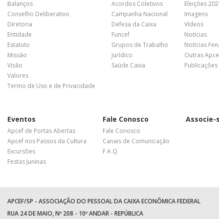
Balanços
Acordos Coletivos
Eleições 20
Conselho Deliberativo
Campanha Nacional
Imagens
Diretoria
Defesa da Caixa
Vídeos
Entidade
Funcef
Notícias
Estatuto
Grupos de Trabalho
Notícias Fe
Missão
Jurídico
Outras Apce
Visão
Saúde Caixa
Publicações
Valores
Termo de Uso e de Privacidade
Eventos
Fale Conosco
Associe-
Apcef de Portas Abertas
Fale Conosco
Apcef nos Passos da Cultura
Canais de Comunicação
Excursões
F A Q
Festas Juninas
APCEF/SP - ASSOCIAÇÃO DO PESSOAL DA CAIXA ECONÔMICA FEDERAL
RUA 24 DE MAIO, Nº 208 - 10º ANDAR - REPÚBLICA