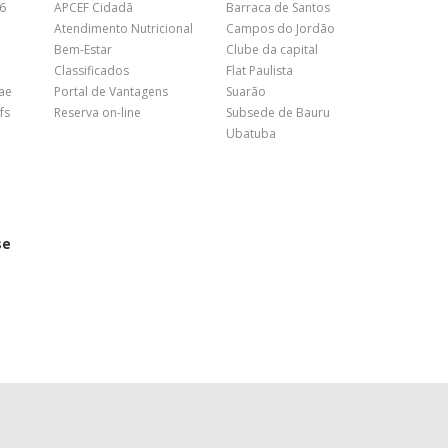
26
APCEF Cidadã
Barraca de Santos
Atendimento Nutricional
Campos do Jordão
Bem-Estar
Clube da capital
Classificados
Flat Paulista
nae
Portal de Vantagens
Suarão
fs
Reserva on-line
Subsede de Bauru
Ubatuba
se