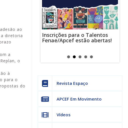
 adesão ao
Inscrições para o Talentos
stas usam
Cha
a diretoria
Fenae/Apcef estão abertas!
-mail para
ind
prazo
s mensagens
man
os judiciais
can
com a
Replan, o
ção à
o para o
Revista Espaço
propostas do
APCEF Em Movimento
Vídeos