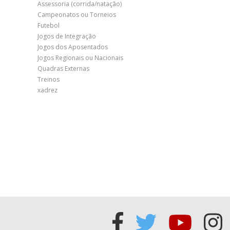
Assessoria (corrida/natação)
Campeonatos ou Torneios
Futebol
Jogos de Integração
Jogos dos Aposentados
Jogos Regionais ou Nacionais
Quadras Externas
Treinos
xadrez
Acessar
Acessar
Acess
Ac