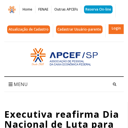
Página
Home
FENAE
Outras APCEFs
Reserva On-line
Executiva
reafirma
Login
Atualização de Cadastro
Cadastrar Usuário-parente
Dia
Nacional
Acessar
página
de
inicial
Luta
para
MENU
21
de
Executiva reafirma Dia
outubro,
Nacional de Luta para
quinta-