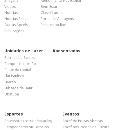
Imagens
Atendimento Nutricional
Vídeos
Bem-Estar
Notícias
Classificados
Notícias Fenae
Portal de Vantagens
Outras Apcefs
Reserva on-line
Publicações
Unidades de Lazer
Aposentados
Barraca de Santos
Campos do Jordão
Clube da capital
Flat Paulista
Suarão
Subsede de Bauru
Ubatuba
Esportes
Eventos
Assessoria (corrida/natação)
Apcef de Portas Abertas
Campeonatos ou Torneios
Apcef nos Passos da Cultura