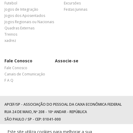
Futebol
Excursões
Jogos de Integração
Festas Juninas
Jogos dos Aposentados
Jogos Regionais ou Nacionais
Quadras Externas
Treinos
xadrez
Fale Conosco
Associe-se
Fale Conosco
Canais de Comunicação
F A Q
APCEF/SP - ASSOCIAÇÃO DO PESSOAL DA CAIXA ECONÔMICA FEDERAL
RUA 24 DE MAIO, Nº 208 - 10º ANDAR - REPÚBLICA
SÃO PAULO / SP - CEP: 01041-000
TEL: +55 (11) 3017-8300
Este site utiliza cookies para melhorar a sua