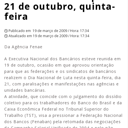
21 de outubro, quinta-
feira
feira
|
APCEF/SP
Publicado em
19 de março de 2009 / Hora: 17:34
Atualizado em
19 de março de 2009 / Hora: 17:34
Da Agência Fenae
A Executiva Nacional dos Bancários esteve reunida em
19 de outubro, ocasião em que aprovou orientação
para que as federações e os sindicatos de bancários
realizem o Dia Nacional de Luta nesta quinta-feira, dia
21, com paralisações e manifestações nas agências e
unidades bancárias.
A atividade, que coincide com o julgamento do dissídio
coletivo para os trabalhadores do Banco do Brasil e da
Caixa Econômica Federal no Tribunal Superior do
Trabalho (TST), visa a pressionar a Federação Nacional
dos Bancos (Fenaban) pela retomada das negociações
da Campanha Salarial Unificada de 2004 e pelo não-