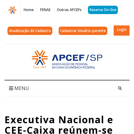
Página
Home
FENAE
Outras APCEFs
Reserva On-line
Executiva
Nacional
Login
Atualização de Cadastro
Cadastrar Usuário-parente
e
CEE-
Acessar
página
Caixa
inicial
reúnem-
se
MENU
com
diretoria
Executiva Nacional e
do
CEE-Caixa reúnem-se
banco