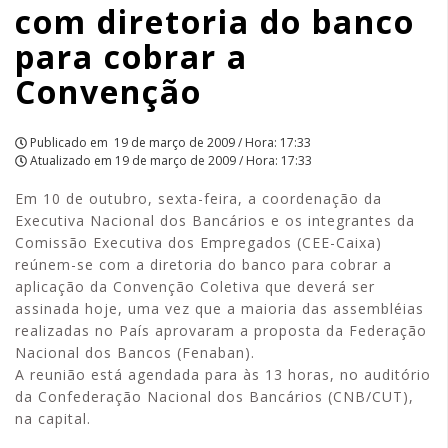
com diretoria do banco
para
para cobrar a
cobrar
Convenção
a
Convenção
Publicado em
19 de março de 2009 / Hora: 17:33
Atualizado em
19 de março de 2009 / Hora: 17:33
|
Em 10 de outubro, sexta-feira, a coordenação da
APCEF/SP
Executiva Nacional dos Bancários e os integrantes da
Comissão Executiva dos Empregados (CEE-Caixa)
reúnem-se com a diretoria do banco para cobrar a
aplicação da Convenção Coletiva que deverá ser
assinada hoje, uma vez que a maioria das assembléias
realizadas no País aprovaram a proposta da Federação
Nacional dos Bancos (Fenaban).
A reunião está agendada para às 13 horas, no auditório
da Confederação Nacional dos Bancários (CNB/CUT),
na capital.