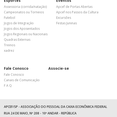
Esportes
Eventos
Assessoria (corrida/natação)
Apcef de Portas Abertas
Campeonatos ou Torneios
Apcef nos Passos da Cultura
Futebol
Excursões
Jogos de Integração
Festas Juninas
Jogos dos Aposentados
Jogos Regionais ou Nacionais
Quadras Externas
Treinos
xadrez
Fale Conosco
Associe-se
Fale Conosco
Canais de Comunicação
F A Q
APCEF/SP - ASSOCIAÇÃO DO PESSOAL DA CAIXA ECONÔMICA FEDERAL
RUA 24 DE MAIO, Nº 208 - 10º ANDAR - REPÚBLICA