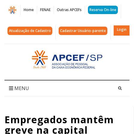
Página
Home
FENAE
Outras APCEFs
Reserva On-line
Empregados
mantêm
Login
Atualização de Cadastro
Cadastrar Usuário-parente
greve
na
Acessar
página
capital
inicial
|
APCEF/SP
MENU
Empregados mantêm
greve na capital