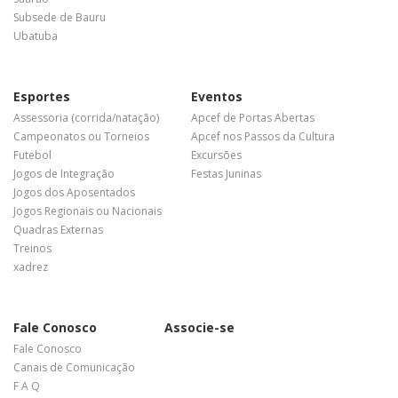
Subsede de Bauru
Ubatuba
Esportes
Eventos
Assessoria (corrida/natação)
Apcef de Portas Abertas
Campeonatos ou Torneios
Apcef nos Passos da Cultura
Futebol
Excursões
Jogos de Integração
Festas Juninas
Jogos dos Aposentados
Jogos Regionais ou Nacionais
Quadras Externas
Treinos
xadrez
Fale Conosco
Associe-se
Fale Conosco
Canais de Comunicação
F A Q