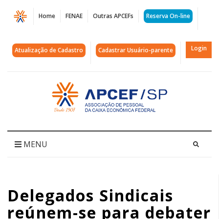
Página
Home
FENAE
Outras APCEFs
Reserva On-line
Delegados
Sindicais
Login
Atualização de Cadastro
Cadastrar Usuário-parente
reúnem-
se
Acessar
página
para
inicial
debater
Campanha
MENU
Salarial
e
Delegados Sindicais
negociações
reúnem-se para debater
permanentes