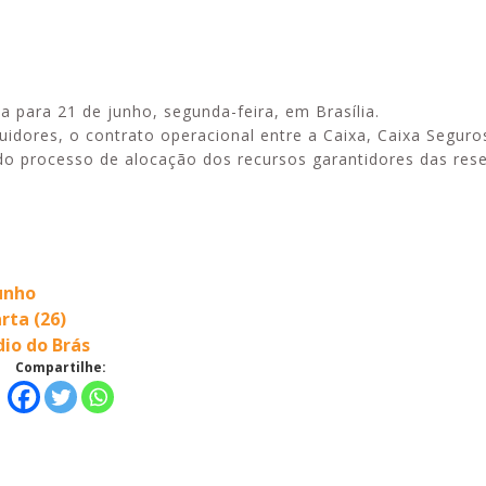
a para 21 de junho, segunda-feira, em Brasília.
Alerta: golpi
Aproveite a parceria da Apcef
idores, o contrato operacional entre a Caixa, Caixa Seguro
WhatsApp e e
com o Sesi e invista em saúde
do processo de alocação dos recursos garantidores das res
enviar falsa
e momentos de lazer!
sobre process
junho
rta (26)
io do Brás
Compartilhe: