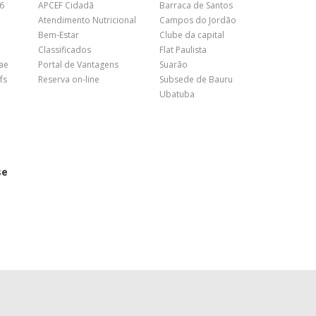
26
APCEF Cidadã
Barraca de Santos
Atendimento Nutricional
Campos do Jordão
Bem-Estar
Clube da capital
Classificados
Flat Paulista
nae
Portal de Vantagens
Suarão
fs
Reserva on-line
Subsede de Bauru
Ubatuba
se