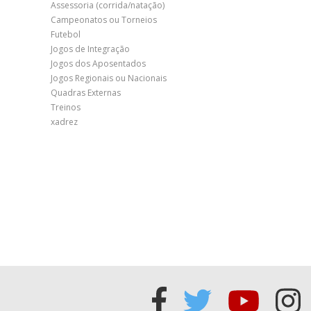
Assessoria (corrida/natação)
Campeonatos ou Torneios
Futebol
Jogos de Integração
Jogos dos Aposentados
Jogos Regionais ou Nacionais
Quadras Externas
Treinos
xadrez
Acessar
Acessar
Acess
Ac