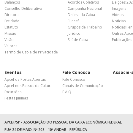
Balanços
Acordos Coletivos
Eleições 20
Conselho Deliberativo
Campanha Nacional
Imagens
Diretoria
Defesa da Caixa
Vídeos
Entidade
Funcef
Notícias
Estatuto
Grupos de Trabalho
Notícias Fe
Missão
Jurídico
Outras Apce
Visão
Saúde Caixa
Publicações
Valores
Termo de Uso e de Privacidade
Eventos
Fale Conosco
Associe-
Apcef de Portas Abertas
Fale Conosco
Apcef nos Passos da Cultura
Canais de Comunicação
Excursões
F A Q
Festas Juninas
APCEF/SP - ASSOCIAÇÃO DO PESSOAL DA CAIXA ECONÔMICA FEDERAL
RUA 24 DE MAIO, Nº 208 - 10º ANDAR - REPÚBLICA