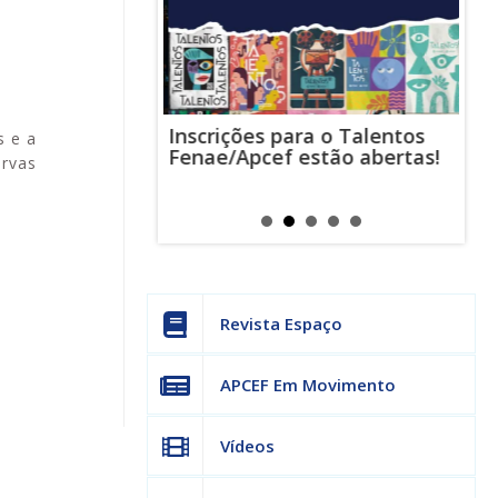
Inscrições para o Talentos
stas usam
Cha
s e a
Fenae/Apcef estão abertas!
-mail para
ind
ervas
s mensagens
man
os judiciais
can
Revista Espaço
APCEF Em Movimento
Vídeos